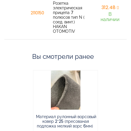
Розетка
312,48
электрическая
прицепа 7
2110150
В
полюсов тип N (
наличии
соед. винт.)
HAKAN
OTOMOTIV
Вы смотрели ранее
Материал рулонный ворсовый
Материал р
ковер 2*25 (пресованая
ковёр 1.9*2
подложка мелкий ворс 6мм)
во