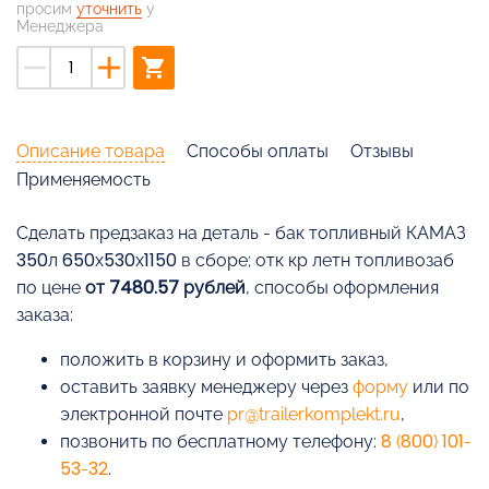
просим
уточнить
у
Менеджера
remove
add
shopping_cart
Описание товара
Способы оплаты
Отзывы
Применяемость
Cделать предзаказ на деталь - бак топливный КАМАЗ
350л 650х530х1150 в сборе; отк кр летн топливозаб
по цене
от 7480.57 рублей
, способы оформления
заказа:
положить в корзину и оформить заказ,
оставить заявку менеджеру через
форму
или по
электронной почте
pr@trailerkomplekt.ru
,
позвонить по бесплатному телефону:
8 (800) 101-
53-32
.