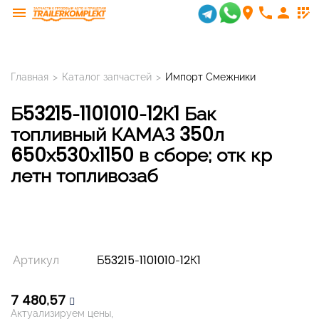
menu
room
phone
person
app_registration
Главная
>
Каталог запчастей
>
Импорт Смежники
Б53215-1101010-12К1 Бак
топливный КАМАЗ 350л
650х530х1150 в сборе; отк кр
летн топливозаб
Артикул
Б53215-1101010-12К1
7 480,57
Актуализируем цены,