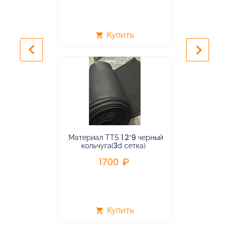
Купить
shopping_cart
shopping_cart
keyboard_arrow_left
keyboard_arrow_right
Материал TTS 1.2*9 черный
Подвес
кольчуга(3d сетка)
балансирная
1700
96
Купить
shopping_cart
shopping_cart