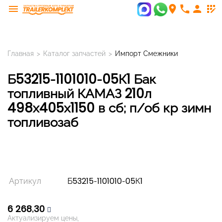
menu
room
phone
person
app_registration
Главная
>
Каталог запчастей
>
Импорт Смежники
Б53215-1101010-05К1 Бак
топливный КАМАЗ 210л
498х405х1150 в сб; п/об кр зимн
топливозаб
Артикул
Б53215-1101010-05К1
6 268,30
Актуализируем цены,