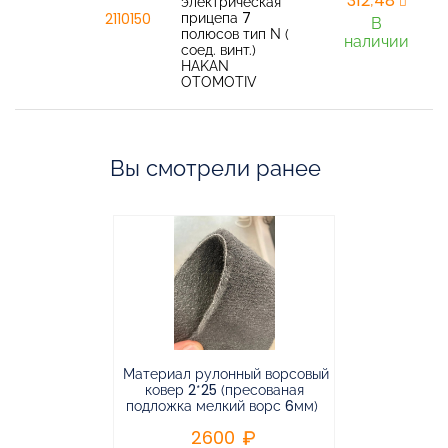
312,48
электрическая
прицепа 7
2110150
В
полюсов тип N (
наличии
соед. винт.)
HAKAN
OTOMOTIV
Вы смотрели ранее
Материал рулонный ворсовый
Материал р
ковер 2*25 (пресованая
ковёр 1.9*2
подложка мелкий ворс 6мм)
во
2600
2