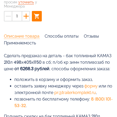
просим
уточнить
у
Менеджера
remove
add
shopping_cart
Описание товара
Способы оплаты
Отзывы
Применяемость
Cделать предзаказ на деталь - бак топливный КАМАЗ
210л 498х405х1150 в сб; п/об кр зимн топливозаб по
цене
от 6268.3 рублей
, способы оформления заказа:
положить в корзину и оформить заказ,
оставить заявку менеджеру через
форму
или по
электронной почте
pr@trailerkomplekt.ru
,
позвонить по бесплатному телефону:
8 (800) 101-
53-32
.
Получить скидку на бак топливный КАМАЗ 210л