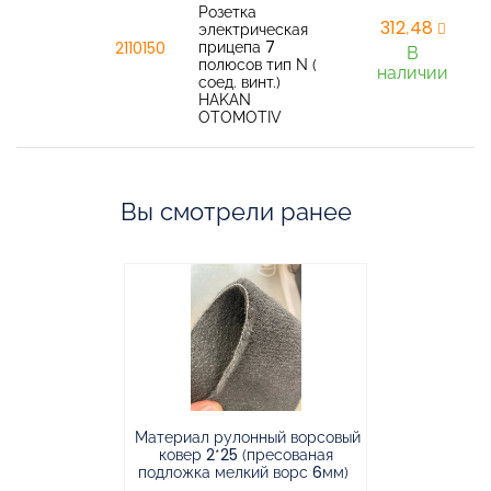
Розетка
312,48
электрическая
прицепа 7
2110150
В
полюсов тип N (
наличии
соед. винт.)
HAKAN
OTOMOTIV
Вы смотрели ранее
Материал рулонный ворсовый
Материал р
ковер 2*25 (пресованая
ковёр 1.9*2
подложка мелкий ворс 6мм)
во