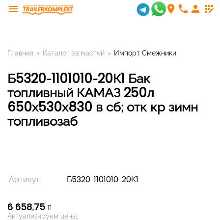
menu
room
phone
person
app_registration
Главная
>
Каталог запчастей
>
Импорт Смежники
Б5320-1101010-20К1 Бак
топливный КАМАЗ 250л
650х530х830 в сб; отк кр зимн
топливозаб
Артикул
Б5320-1101010-20К1
6 658,75
Актуализируем цены,