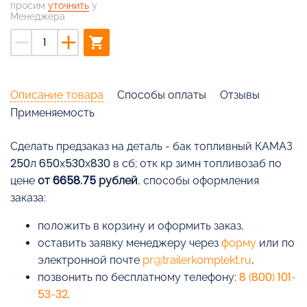
просим
уточнить
у
Менеджера
remove
add
shopping_cart
Описание товара
Способы оплаты
Отзывы
Применяемость
Cделать предзаказ на деталь - бак топливный КАМАЗ
250л 650х530х830 в сб; отк кр зимн топливозаб по
цене
от 6658.75 рублей
, способы оформления
заказа:
положить в корзину и оформить заказ,
оставить заявку менеджеру через
форму
или по
электронной почте
pr@trailerkomplekt.ru
,
позвонить по бесплатному телефону:
8 (800) 101-
53-32
.