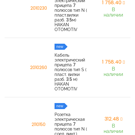
электрический
1 758,40
прицепа 7
2010230
В
полюсов тип N (
наличии
пласт.вилки
разб. 3.5м)
HAKAN
OTOMOTIV
new
Кабель
электрический
1 758,40
прицепа 7
2010260
В
полюсов тип S (
наличии
пласт. вилки
разб. 3.5 м)
HAKAN
OTOMOTIV
new
Розетка
312,48
электрическая
прицепа 7
2110150
В
полюсов тип N (
наличии
соед. винт.)