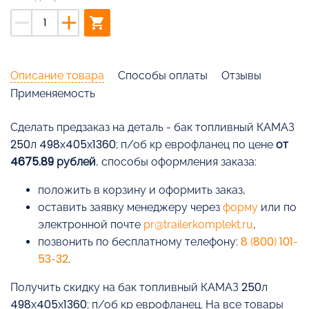
remove
add
shopping_cart
Описание товара
Способы оплаты
Отзывы
Применяемость
Cделать предзаказ на деталь - бак топливный КАМАЗ
250л 498х405х1360; п/об кр еврофланец по цене
от
4675.89 рублей
, способы оформления заказа:
положить в корзину и оформить заказ,
оставить заявку менеджеру через
форму
или по
электронной почте
pr@trailerkomplekt.ru
,
позвонить по бесплатному телефону:
8 (800) 101-
53-32
.
Получить скидку на бак топливный КАМАЗ 250л
498х405х1360; п/об кр еврофланец. На все товары