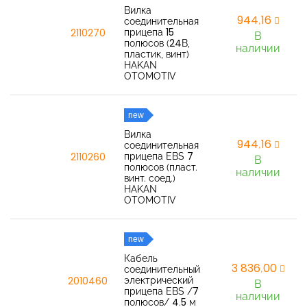
Вилка
944,16
соединительная
прицепа 15
2110270
В
полюсов (24В,
наличии
пластик, винт)
HAKAN
OTOMOTIV
new
Вилка
944,16
соединительная
прицепа EBS 7
2110260
В
полюсов (пласт.
наличии
винт. соед.)
HAKAN
OTOMOTIV
new
Кабель
3 836,00
соединительный
электрический
2010460
В
прицепа EBS /7
наличии
полюсов/ 4.5 м