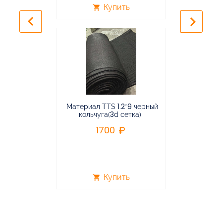
Купить
shopping_cart
shopping_cart
keyboard_arrow_left
keyboard_arrow_right
Материал TTS 1.2*9 черный
Подвес
кольчуга(3d сетка)
балансирная
1700
96
Купить
shopping_cart
shopping_cart