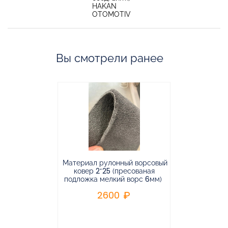
HAKAN
OTOMOTIV
Вы смотрели ранее
Материал рулонный ворсовый
Материал р
ковер 2*25 (пресованая
ковёр 1.9*2
подложка мелкий ворс 6мм)
во
2600
2