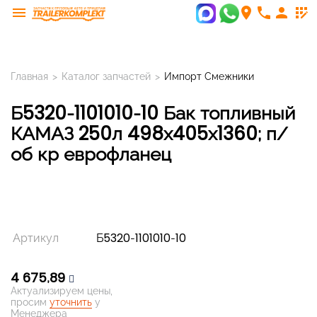
menu
room
phone
person
app_registration
Главная
>
Каталог запчастей
>
Импорт Смежники
Б5320-1101010-10 Бак топливный
КАМАЗ 250л 498х405х1360; п/
об кр еврофланец
Артикул
Б5320-1101010-10
4 675,89
Актуализируем цены,
просим
уточнить
у
Менеджера