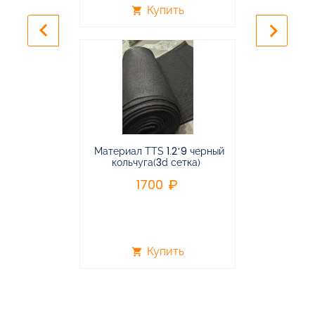
Купить
shopping_cart
shopping_cart
keyboard_arrow_left
keyboard_arrow_right
Материал TTS 1.2*9 черный
Подвес
кольчуга(3d сетка)
балансирная
1700
96
Купить
shopping_cart
shopping_cart