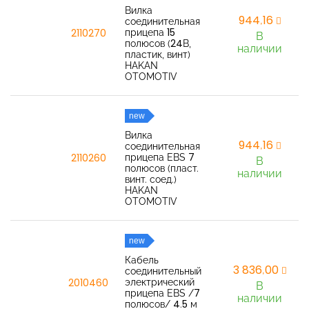
Вилка
944,16
соединительная
прицепа 15
2110270
В
полюсов (24В,
наличии
пластик, винт)
HAKAN
OTOMOTIV
new
Вилка
944,16
соединительная
прицепа EBS 7
2110260
В
полюсов (пласт.
наличии
винт. соед.)
HAKAN
OTOMOTIV
new
Кабель
3 836,00
соединительный
электрический
2010460
В
прицепа EBS /7
наличии
полюсов/ 4.5 м