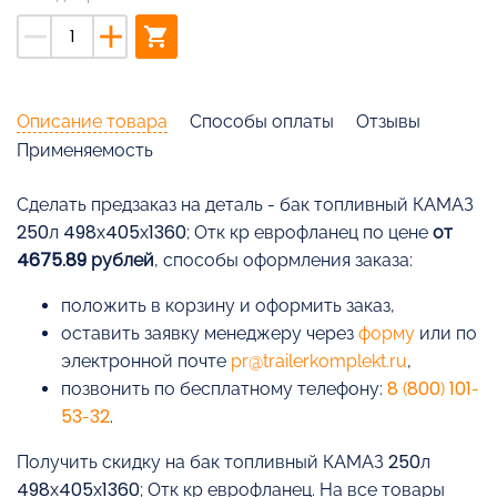
remove
add
shopping_cart
Описание товара
Способы оплаты
Отзывы
Применяемость
Cделать предзаказ на деталь - бак топливный КАМАЗ
250л 498х405х1360; Отк кр еврофланец по цене
от
4675.89 рублей
, способы оформления заказа:
положить в корзину и оформить заказ,
оставить заявку менеджеру через
форму
или по
электронной почте
pr@trailerkomplekt.ru
,
позвонить по бесплатному телефону:
8 (800) 101-
53-32
.
Получить скидку на бак топливный КАМАЗ 250л
498х405х1360; Отк кр еврофланец. На все товары