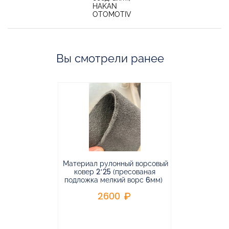
HAKAN
OTOMOTIV
Вы смотрели ранее
Материал рулонный ворсовый
Материал р
ковер 2*25 (пресованая
ковёр 1.9*2
подложка мелкий ворс 6мм)
во
2600
2