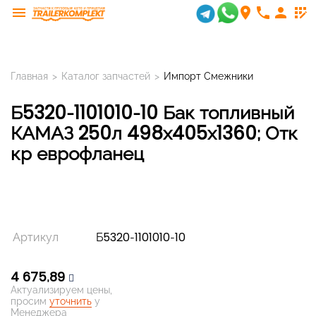
menu
room
phone
person
app_registration
Главная
>
Каталог запчастей
>
Импорт Смежники
Б5320-1101010-10 Бак топливный
КАМАЗ 250л 498х405х1360; Отк
кр еврофланец
Артикул
Б5320-1101010-10
4 675,89
Актуализируем цены,
просим
уточнить
у
Менеджера