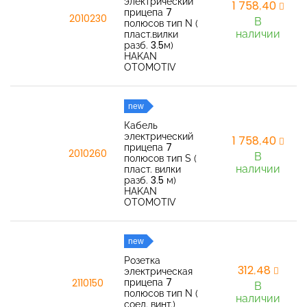
электрический
1 758,40
прицепа 7
2010230
В
полюсов тип N (
наличии
пласт.вилки
разб. 3.5м)
HAKAN
OTOMOTIV
new
Кабель
электрический
1 758,40
прицепа 7
2010260
В
полюсов тип S (
наличии
пласт. вилки
разб. 3.5 м)
HAKAN
OTOMOTIV
new
Розетка
312,48
электрическая
прицепа 7
2110150
В
полюсов тип N (
наличии
соед. винт.)