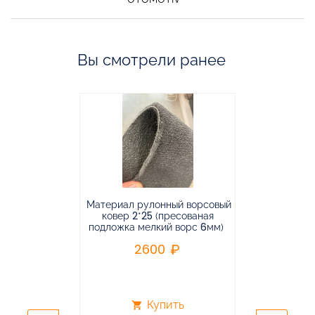
Вы смотрели ранее
Материал рулонный ворсовый
Материал р
ковер 2*25 (пресованая
ковёр 1.9*2
подложка мелкий ворс 6мм)
во
2600
2
Купить
shopping_cart
shopping_cart