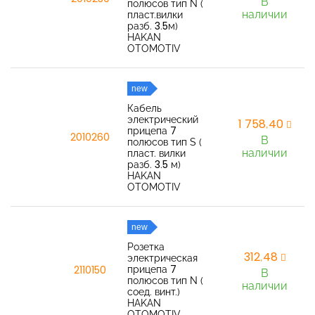
В
полюсов тип N (
наличии
пласт.вилки
разб. 3.5м)
HAKAN
OTOMOTIV
new
Кабель
электрический
1 758,40
прицепа 7
2010260
В
полюсов тип S (
наличии
пласт. вилки
разб. 3.5 м)
HAKAN
OTOMOTIV
new
Розетка
312,48
электрическая
прицепа 7
2110150
В
полюсов тип N (
наличии
соед. винт.)
HAKAN
OTOMOTIV