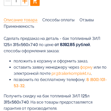
remove
add
shopping_cart
Описание товара
Способы оплаты
Отзывы
Применяемость
Cделать предзаказ на деталь - бак топливный ЗИЛ
125л 315х560х740 по цене
от 8392.85 рублей
,
способы оформления заказа:
положить в корзину и оформить заказ,
оставить заявку менеджеру через
форму
или по
электронной почте
pr@trailerkomplekt.ru
,
позвонить по бесплатному телефону:
8 (800) 101-
53-32
.
Получить скидку на бак топливный ЗИЛ 125л
315х560х740. На все товары предоставляется
гарантия от производителя.