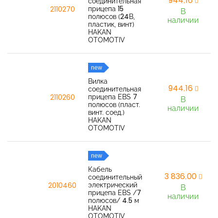
944,16
соединительная
прицепа 15
2110270
В
полюсов (24В,
наличии
пластик, винт)
HAKAN
OTOMOTIV
new
Вилка
944,16
соединительная
прицепа EBS 7
2110260
В
полюсов (пласт.
наличии
винт. соед.)
HAKAN
OTOMOTIV
new
Кабель
3 836,00
соединительный
электрический
2010460
В
прицепа EBS /7
наличии
полюсов/ 4.5 м
HAKAN
OTOMOTIV