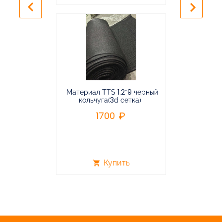
keyboard_arrow_left
keyboard_arrow_right
Материал TTS 1.2*9 черный
Подвес
кольчуга(3d сетка)
балансирная
1700
96
Купить
shopping_cart
shopping_cart