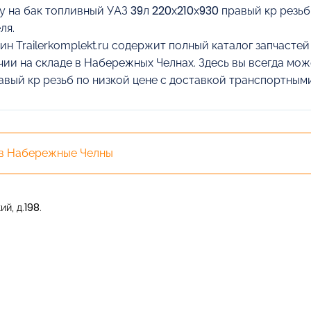
у на бак топливный УАЗ 39л 220х210х930 правый кр резьб
ля.
ин Trailerkomplekt.ru содержит полный каталог запчасте
чии на складе в Набережных Челнах. Здесь вы всегда мож
авый кр резьб по низкой цене с доставкой транспортным
 в Набережные Челны
й, д.198.