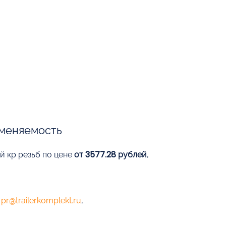
меняемость
й кр резьб по цене
от 3577.28 рублей
,
е
pr@trailerkomplekt.ru
,