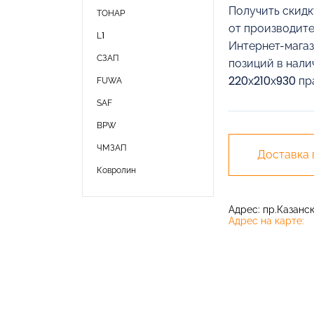
Получить скидк
ТОНАР
от производите
L1
Интернет-магаз
СЗАП
позиций в нали
220х210х930 пр
FUWA
SAF
BPW
ЧМЗАП
Доставка
Ковролин
Адрес: пр.Казански
Адрес на карте: