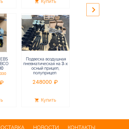
ть
Купить
Купить
shopping_cart
shopping_cart
keyboard_arrow_right
 EBS
Подвеска воздушная
Пневмоподвеска
ABCO
пневматическая на 3-х
воздушная прицепа (не
30
осный прицеп,
подъемная) в сборе
полуприцеп
0330
75000
248000
ть
Купить
Купить
shopping_cart
shopping_cart
ДОСТАВКА
НОВОСТИ
КОНТАКТЫ