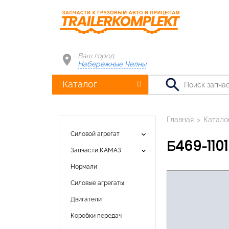
Ваш город:
Набережные Челны
search
Каталог
Главная
>
Катало
keyboard_arrow_down
Силовой агрегат
Б469-11
keyboard_arrow_down
Запчасти КАМАЗ
Нормали
Силовые агрегаты
Двигатели
Коробки передач