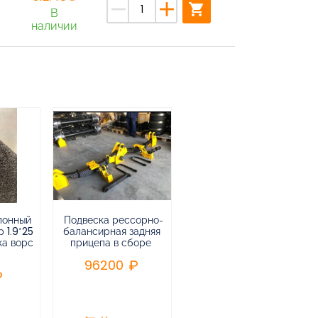
remove
add
shopping_cart
В
наличии
лонный
Подвеска рессорно-
Подвеска
 1.9*25
балансирная задняя
низкорамная
ка ворс
прицепа в сборе
воздушная
пневматическая на 3-х
96200
осный
полуприцеп,прицеп
240000