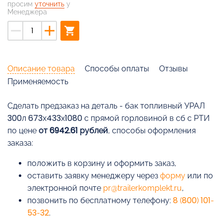
просим
уточнить
у
Менеджера
remove
add
shopping_cart
Описание товара
Способы оплаты
Отзывы
Применяемость
Cделать предзаказ на деталь - бак топливный УРАЛ
300л 673х433х1080 с прямой горловиной в сб с РТИ
по цене
от 6942.61 рублей
, способы оформления
заказа:
положить в корзину и оформить заказ,
оставить заявку менеджеру через
форму
или по
электронной почте
pr@trailerkomplekt.ru
,
позвонить по бесплатному телефону:
8 (800) 101-
53-32
.