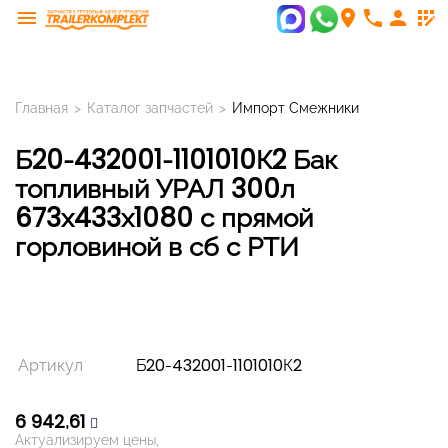
menu
room
phone
person
app_registration
Главная
>
Каталог запчастей
>
Импорт Смежники
Б20-432001-1101010К2 Бак
топливный УРАЛ 300л
673х433х1080 с прямой
горловиной в сб с РТИ
Артикул
Б20-432001-1101010К2
6 942,61
Актуализируем цены,