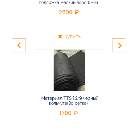
подложка мелкий ворс 6мм)
во
2600
2
Купить
shopping_cart
shopping_cart
keyboard_arrow_left
keyboard_arrow_right
Материал TTS 1.2*9 черный
Подвес
кольчуга(3d сетка)
балансирная
1700
96