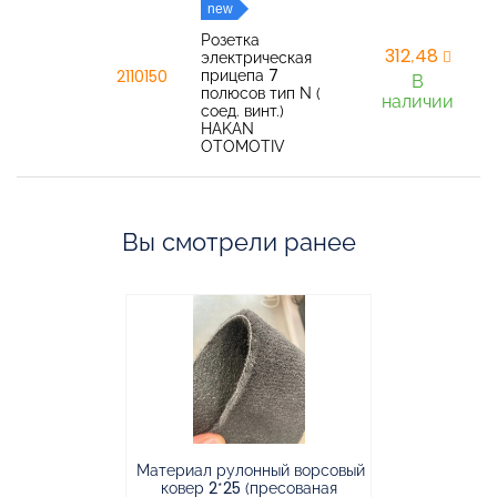
new
Розетка
312,48
электрическая
прицепа 7
2110150
В
полюсов тип N (
наличии
соед. винт.)
HAKAN
OTOMOTIV
Вы смотрели ранее
Материал рулонный ворсовый
Материал р
ковер 2*25 (пресованая
ковёр 1.9*2