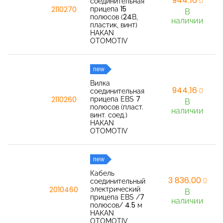
944,16
соединительная
прицепа 15
2110270
В
полюсов (24В,
наличии
пластик, винт)
HAKAN
OTOMOTIV
new
Вилка
944,16
соединительная
прицепа EBS 7
2110260
В
полюсов (пласт.
наличии
винт. соед.)
HAKAN
OTOMOTIV
new
Кабель
3 836,00
соединительный
электрический
2010460
В
прицепа EBS /7
наличии
полюсов/ 4.5 м
HAKAN
OTOMOTIV