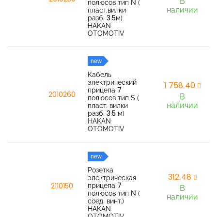
В
полюсов тип N (
наличии
пласт.вилки
разб. 3.5м)
HAKAN
OTOMOTIV
new
Кабель
электрический
1 758,40
прицепа 7
2010260
В
полюсов тип S (
наличии
пласт. вилки
разб. 3.5 м)
HAKAN
OTOMOTIV
new
Розетка
312,48
электрическая
прицепа 7
2110150
В
полюсов тип N (
наличии
соед. винт.)
HAKAN
OTOMOTIV