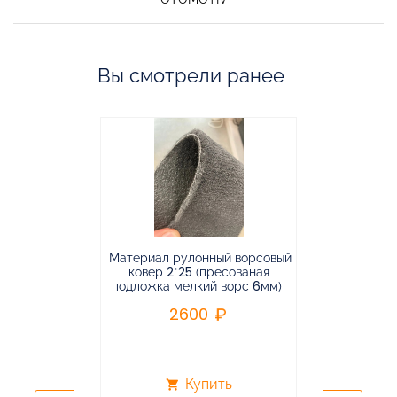
Вы смотрели ранее
Материал рулонный ворсовый
Материал р
ковер 2*25 (пресованая
ковёр 1.9*2
подложка мелкий ворс 6мм)
во
2600
2
Купить
shopping_cart
shopping_cart