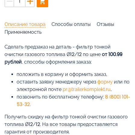
remove
add
shopping_cart
Описание товара
Способы оплаты
Отзывы
Применяемость
Cделать предзаказ на деталь - фильтр тонкой
очистки газового топлива Ø12/12 по цене
от 100.99
рублей
, способы оформления заказа:
положить в корзину и оформить заказ,
оставить заявку менеджеру через
форму
или по
электронной почте
pr@trailerkomplekt.ru
,
позвонить по бесплатному телефону:
8 (800) 101-
53-32
.
Получить скидку на фильтр тонкой очистки газового
топлива Ø12/12. На все товары предоставляется
гарантия от производителя.