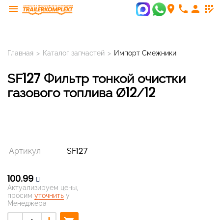
menu
room
phone
person
app_registration
Главная
>
Каталог запчастей
>
Импорт Смежники
SF127 Фильтр тонкой очистки
газового топлива Ø12/12
Артикул
SF127
100,99
Актуализируем цены,
просим
уточнить
у
Менеджера