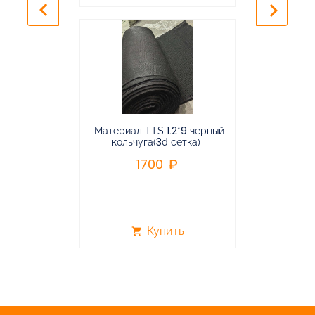
keyboard_arrow_left
keyboard_arrow_right
Материал TTS 1.2*9 черный
Подвес
кольчуга(3d сетка)
балансирная
1700
96
Купить
shopping_cart
shopping_cart