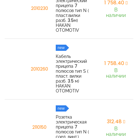
электрический
1 758,40
прицепа 7
2010230
В
полюсов тип N (
наличии
пласт.вилки
разб. 3.5м)
HAKAN
OTOMOTIV
new
Кабель
электрический
1 758,40
прицепа 7
2010260
В
полюсов тип S (
наличии
пласт. вилки
разб. 3.5 м)
HAKAN
OTOMOTIV
new
Розетка
312,48
электрическая
прицепа 7
2110150
В
полюсов тип N (
наличии
соед. винт.)