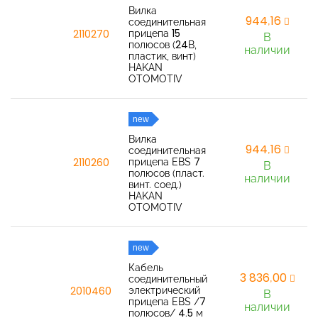
Вилка
944,16
соединительная
прицепа 15
2110270
В
полюсов (24В,
наличии
пластик, винт)
HAKAN
OTOMOTIV
new
Вилка
944,16
соединительная
прицепа EBS 7
2110260
В
полюсов (пласт.
наличии
винт. соед.)
HAKAN
OTOMOTIV
new
Кабель
3 836,00
соединительный
электрический
2010460
В
прицепа EBS /7
наличии
полюсов/ 4.5 м