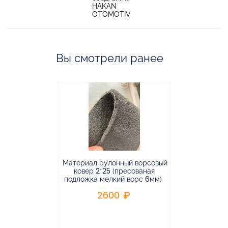
HAKAN
OTOMOTIV
Вы смотрели ранее
Материал рулонный ворсовый
Материал р
ковер 2*25 (пресованая
ковёр 1.9*2
подложка мелкий ворс 6мм)
во
2600
2