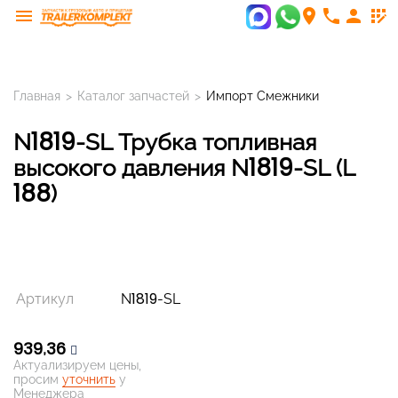
menu
room
phone
person
app_registration
Главная
>
Каталог запчастей
>
Импорт Смежники
N1819-SL Трубка топливная
высокого давления N1819-SL (L
188)
Артикул
N1819-SL
939,36
Актуализируем цены,
просим
уточнить
у
Менеджера