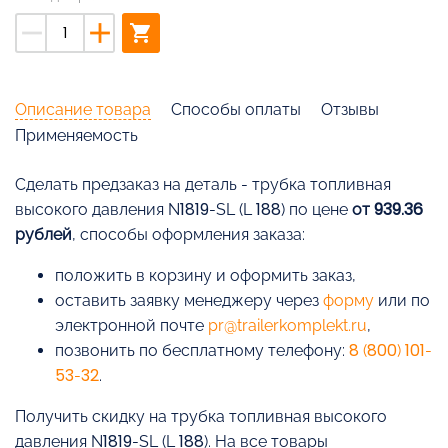
remove
add
shopping_cart
Описание товара
Способы оплаты
Отзывы
Применяемость
Cделать предзаказ на деталь - трубка топливная
высокого давления N1819-SL (L 188) по цене
от 939.36
рублей
, способы оформления заказа:
положить в корзину и оформить заказ,
оставить заявку менеджеру через
форму
или по
электронной почте
pr@trailerkomplekt.ru
,
позвонить по бесплатному телефону:
8 (800) 101-
53-32
.
Получить скидку на трубка топливная высокого
давления N1819-SL (L 188). На все товары