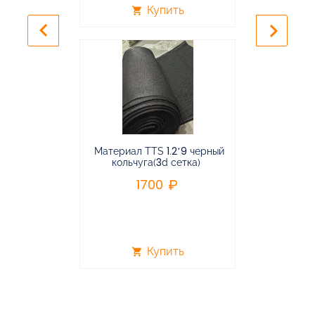
Купить
shopping_cart
shopping_cart
keyboard_arrow_left
keyboard_arrow_right
Материал TTS 1.2*9 черный
Подвес
кольчуга(3d сетка)
балансирная
1700
96
Купить
shopping_cart
shopping_cart