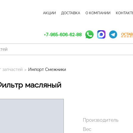
КАТАЛОГ ЗАПЧАСТЕЙ
АКЦИИ
ДОСТАВКА
О КОМПАНИИ
КОНТАКТ
+7-965-606-62-88
ОСТАВ
г запчастей
>
Импорт Смежники
 Фильтр масляный
Производитель
Вес