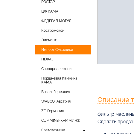
РОСТАР
ЦФ КАМА
ФЕДЕРАЛ МОГУЛ
Костромской
Элемент
Импорт Смежники
НЕФАЗ
Спецпредложения
Поршневая Камминз
КАМА
Bosch, Германия
Описание 
WABCO, Австрия
ZF, Германия
фильтр маслян
CUMMINS (КАММИНЗ)
Cделать предза
keyboard_arrow_down
Светотехника
положить 