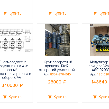
Купить
Купить
Купи
shopping_cart
shopping_cart
shopping_cart
Пневмоподвеска
Круг поворотный
Модулятор
воздушная) на 4-х
прицепа (10х12)
прицепа W
осный
отверстий усиленный
48010203
цеп,полуприцепа в
Арт:
8357-2704010
Арт:
480102
сборе BPW
26000
143640
340000
Купить
Купить
Купи
shopping_cart
shopping_cart
shopping_cart