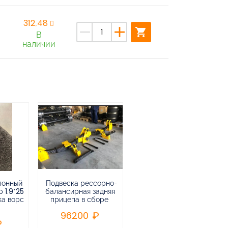
312,48
remove
add
shopping_cart
В
наличии
лонный
Подвеска рессорно-
Подвеска
 1.9*25
балансирная задняя
низкорамная
ка ворс
прицепа в сборе
воздушная
пневматическая на 3-х
96200
осный
полуприцеп,прицеп