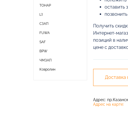
ТОНАР
оставить 
позвонить
L1
СЗАП
Получить скидк
Интернет-магаз
FUWA
позиций в нали
SAF
цене с доставк
BPW
ЧМЗАП
Ковролин
Доставка
Адрес: пр.Казански
Адрес на карте: