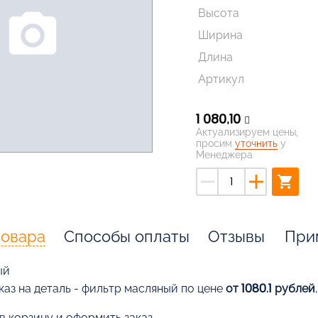
Высота
photo_camera
Ширина
Длина
Артикул
1 080,10
Актуализируем цены,
просим
уточнить
у
Менеджера
remove
add
shopping_cart
товара
Способы оплаты
Отзывы
При
ый
каз на деталь - фильтр масляный по цене
от 1080.1 рублей
в корзину и оформить заказ,