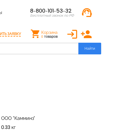
support_agent
8-800-101-53-32
Ы
Бесплатный звонок по РФ
login
person_add
Корзина
ИТЬ ЗАЯВКУ
товаров
0
Найти
ООО "Камминз"
0.33 кг