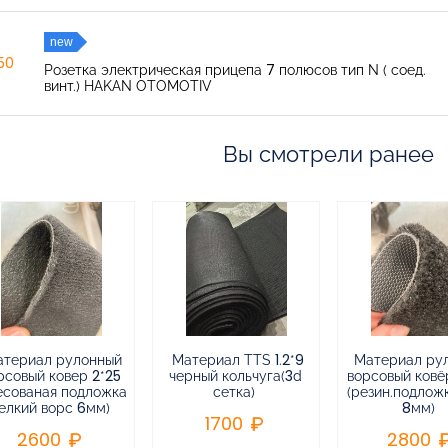
new
150
Розетка электрическая прицепа 7 полюсов тип N ( соед.
винт.) HAKAN OTOMOTIV
Вы смотрели ранее
атериал рулонный
Материал TTS 1.2*9
Материал ру
рсовый ковер 2*25
черный кольчуга(3d
ворсовый ковёр
есованая подложка
сетка)
(резин.подлож
елкий ворс 6мм)
8мм)
1700
2600
2800