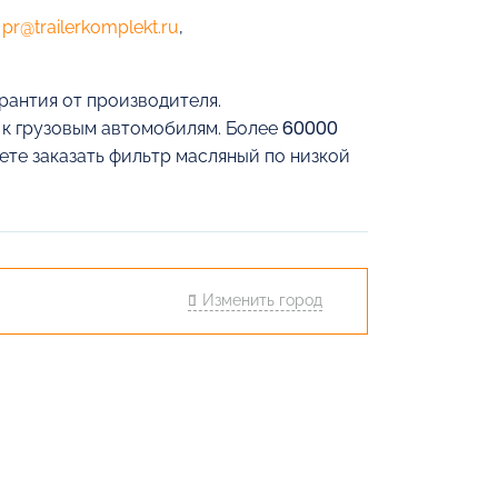
е
pr@trailerkomplekt.ru
,
рантия от производителя.
й к грузовым автомобилям. Более 60000
ете заказать фильтр масляный по низкой
Изменить город