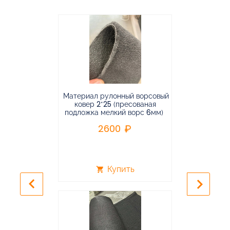
Материал рулонный ворсовый
Материал р
ковер 2*25 (пресованая
ковёр 1.9*2
подложка мелкий ворс 6мм)
во
2600
2
Купить
shopping_cart
shopping_cart
keyboard_arrow_left
keyboard_arrow_right