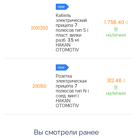
new
Кабель
электрический
1 758,40
прицепа 7
2010260
В
полюсов тип S (
наличии
пласт. вилки
разб. 3.5 м)
HAKAN
OTOMOTIV
new
Розетка
312,48
электрическая
прицепа 7
2110150
В
полюсов тип N (
наличии
соед. винт.)
HAKAN
OTOMOTIV
Вы смотрели ранее