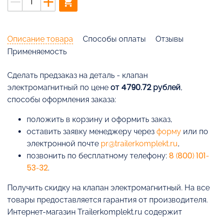
remove
add
shopping_cart
Описание товара
Способы оплаты
Отзывы
Применяемость
Cделать предзаказ на деталь - клапан
электромагнитный по цене
от 4790.72 рублей
,
способы оформления заказа:
положить в корзину и оформить заказ,
оставить заявку менеджеру через
форму
или по
электронной почте
pr@trailerkomplekt.ru
,
позвонить по бесплатному телефону:
8 (800) 101-
53-32
.
Получить скидку на клапан электромагнитный. На все
товары предоставляется гарантия от производителя.
Интернет-магазин Trailerkomplekt.ru содержит