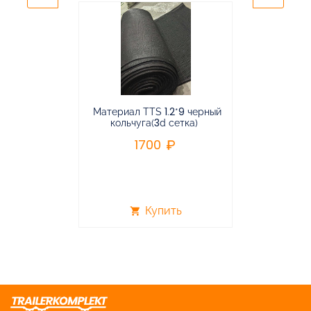
Материал TTS 1.2*9 черный
Подвес
кольчуга(3d сетка)
балансирная
1700
96
Купить
shopping_cart
shopping_cart