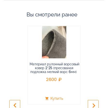
Вы смотрели ранее
Материал рулонный ворсовый
Материал р
ковер 2*25 (пресованая
ковёр 1.9*2
подложка мелкий ворс 6мм)
во
2600
2
Купить
shopping_cart
shopping_cart
keyboard_arrow_left
keyboard_arrow_right