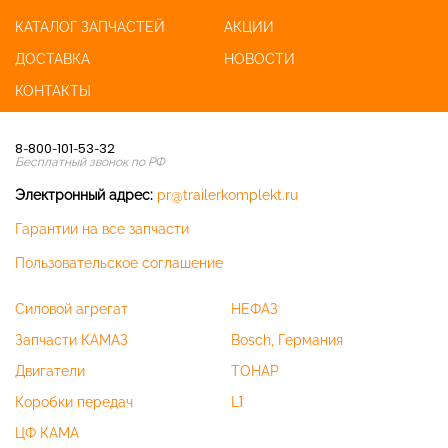
КАТАЛОГ ЗАПЧАСТЕЙ
АКЦИИ
ДОСТАВКА
НОВОСТИ
КОНТАКТЫ
8-800-101-53-32
Бесплатный звонок по РФ
Электронный адрес:
pr@trailerkomplekt.ru
Гарантии на все запчасти
Пользовательское соглашение
Силовой агрегат
НЕФАЗ
Запчасти КАМАЗ
Bosch, Германия
Двигатели
ТОНАР
Коробки передач
L1
ЦФ КАМА