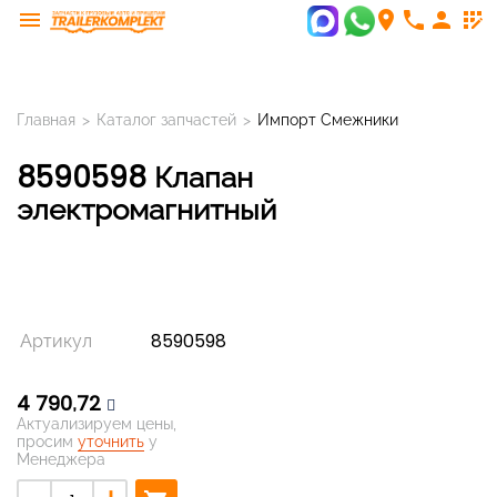
menu
room
phone
person
app_registration
Главная
>
Каталог запчастей
>
Импорт Смежники
8590598 Клапан
электромагнитный
Артикул
8590598
4 790,72
Актуализируем цены,
просим
уточнить
у
Менеджера