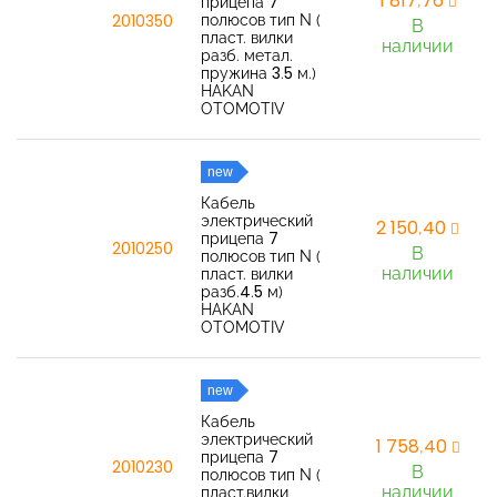
1 817,76
прицепа 7
полюсов тип N (
2010350
В
пласт. вилки
наличии
разб. метал.
пружина 3.5 м.)
HAKAN
OTOMOTIV
new
Кабель
электрический
2 150,40
прицепа 7
2010250
В
полюсов тип N (
наличии
пласт. вилки
разб.4.5 м)
HAKAN
OTOMOTIV
new
Кабель
электрический
1 758,40
прицепа 7
2010230
В
полюсов тип N (
наличии
пласт.вилки