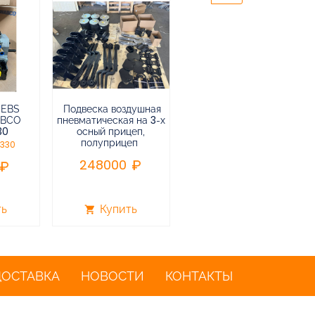
 EBS
Подвеска воздушная
Пневмоподвеска
ABCO
пневматическая на 3-х
воздушная прицепа (не
30
осный прицеп,
подъемная) в сборе
полуприцеп
0330
75000
248000
ть
Купить
Купить
shopping_cart
shopping_cart
ДОСТАВКА
НОВОСТИ
КОНТАКТЫ