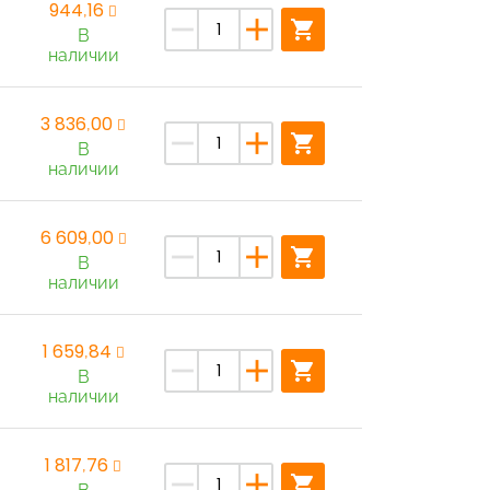
944,16
remove
add
shopping_cart
В
наличии
3 836,00
remove
add
shopping_cart
В
наличии
6 609,00
remove
add
shopping_cart
В
наличии
1 659,84
remove
add
shopping_cart
В
наличии
1 817,76
remove
add
shopping_cart