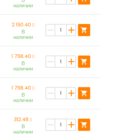
В
наличии
2 150,40
remove
add
shopping_cart
В
наличии
1 758,40
remove
add
shopping_cart
В
наличии
1 758,40
remove
add
shopping_cart
В
наличии
312,48
remove
add
shopping_cart
В
наличии