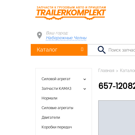
Ваш город:
Набережные Челны
search
Каталог
Главная
>
Катало
keyboard_arrow_down
Силовой агрегат
657-120
keyboard_arrow_down
Запчасти КАМАЗ
Нормали
Силовые агрегаты
Двигатели
Коробки передач