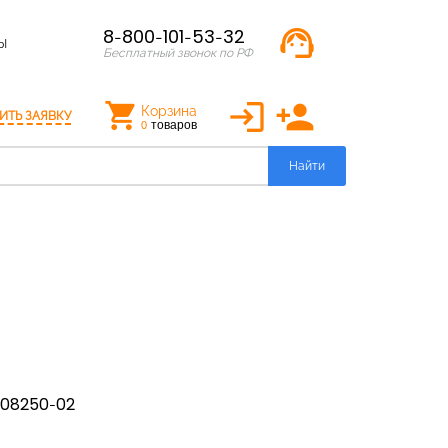
support_agent
8-800-101-53-32
Ы
Бесплатный звонок по РФ
login
person_add
Корзина
ИТЬ ЗАЯВКУ
товаров
0
Найти
208250-02