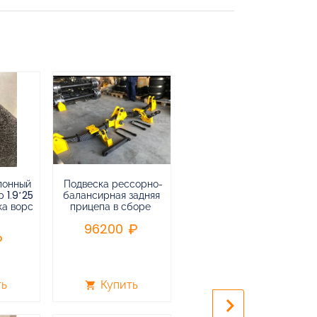
лонный
Подвеска рессорно-
Подвеска
 1.9*25
балансирная задняя
низкорамная
ка ворс
прицепа в сборе
воздушная
пневматическая на 3-х
96200
осный
полуприцеп,прицеп
240000
ть
Купить
Купить
shopping_cart
shopping_cart
keyboard_arrow_right