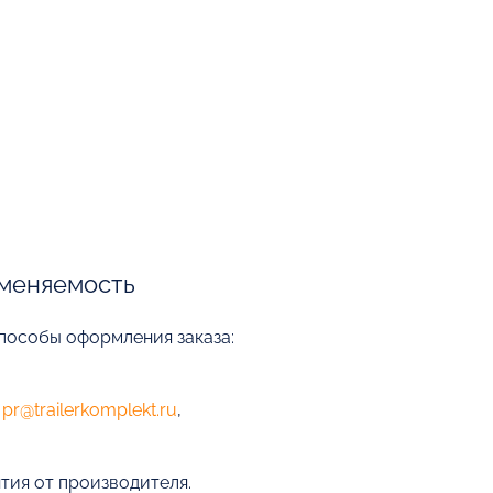
меняемость
способы оформления заказа:
е
pr@trailerkomplekt.ru
,
нтия от производителя.