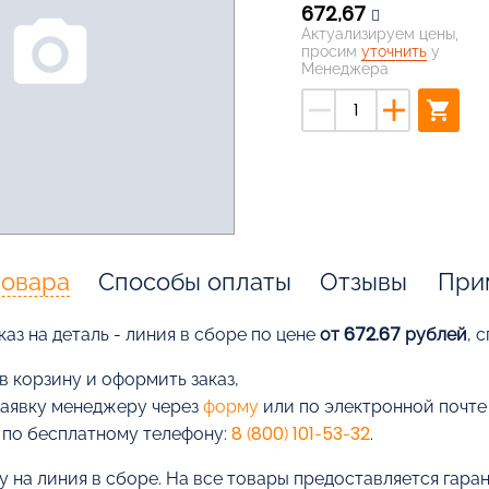
672,67
photo_camera
Актуализируем цены,
просим
уточнить
у
Менеджера
remove
add
shopping_cart
товара
Способы оплаты
Отзывы
При
аз на деталь - линия в сборе по цене
от 672.67 рублей
, 
в корзину и оформить заказ,
заявку менеджеру через
форму
или по электронной почт
 по бесплатному телефону:
8 (800) 101-53-32
.
у на линия в сборе. На все товары предоставляется гара