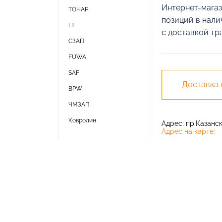
Интернет-магаз
ТОНАР
позиций в нали
L1
с доставкой тр
СЗАП
FUWA
SAF
Доставка
BPW
ЧМЗАП
Ковролин
Адрес: пр.Казански
Адрес на карте: