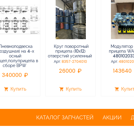
Пневмоподвеска
Круг поворотный
Модулятор
воздушная) на 4-х
прицепа (10х12)
прицепа W
осный
отверстий усиленный
48010203
цеп,полуприцепа в
Арт:
8357-2704010
Арт:
480102
сборе BPW
26000
143640
340000
Купить
Купить
Купи
shopping_cart
shopping_cart
shopping_cart
КАТАЛОГ ЗАПЧАСТЕЙ
АКЦИИ