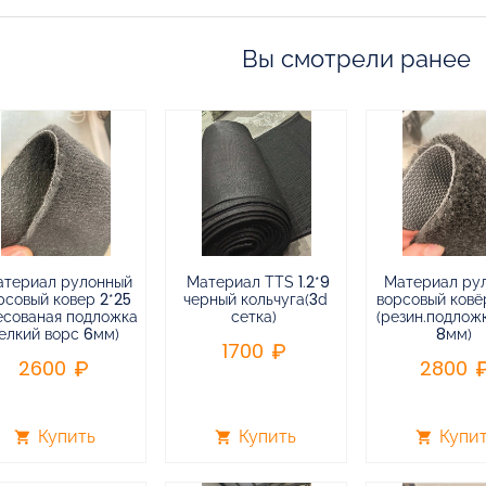
Вы смотрели ранее
атериал рулонный
Материал TTS 1.2*9
Материал ру
рсовый ковер 2*25
черный кольчуга(3d
ворсовый ковёр
есованая подложка
сетка)
(резин.подлож
елкий ворс 6мм)
8мм)
1700
2600
2800
Купить
Купить
Купи
shopping_cart
shopping_cart
shopping_cart