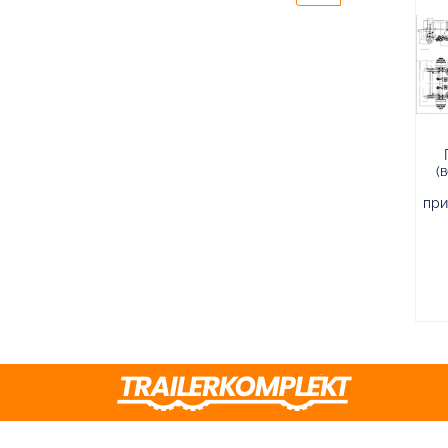
(
при