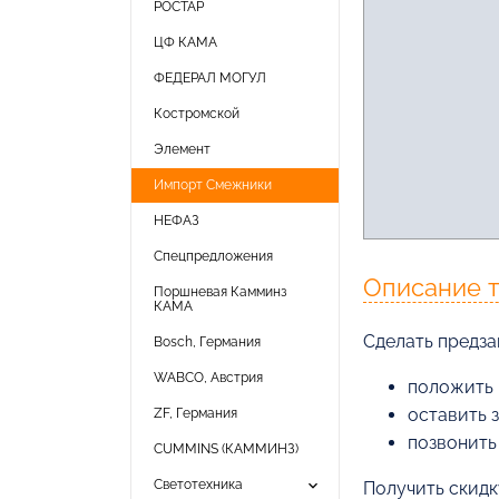
РОСТАР
ЦФ КАМА
ФЕДЕРАЛ МОГУЛ
Костромской
Элемент
Импорт Смежники
НЕФАЗ
Спецпредложения
Описание 
Поршневая Камминз
КАМА
Cделать предзак
Bosch, Германия
WABCO, Австрия
положить 
оставить 
ZF, Германия
позвонить
CUMMINS (КАММИНЗ)
keyboard_arrow_down
Светотехника
Получить скидк