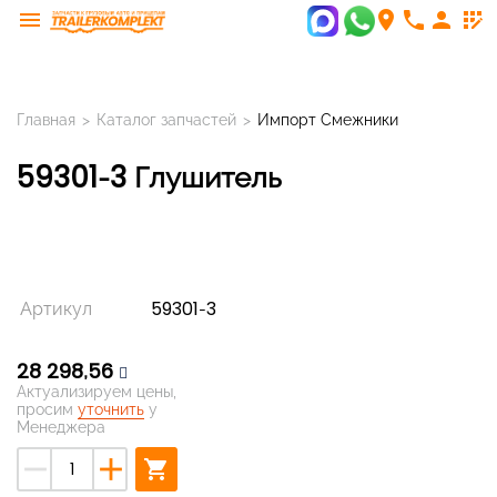
menu
room
phone
person
app_registration
Главная
>
Каталог запчастей
>
Импорт Смежники
59301-3 Глушитель
Артикул
59301-3
28 298,56
Актуализируем цены,
просим
уточнить
у
Менеджера
remove
add
shopping_cart