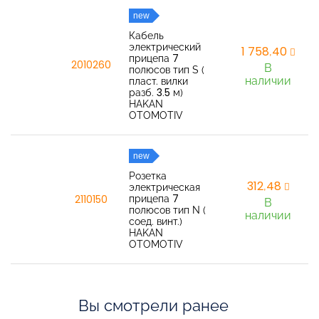
new
Кабель
электрический
1 758,40
прицепа 7
2010260
В
полюсов тип S (
наличии
пласт. вилки
разб. 3.5 м)
HAKAN
OTOMOTIV
new
Розетка
312,48
электрическая
прицепа 7
2110150
В
полюсов тип N (
наличии
соед. винт.)
HAKAN
OTOMOTIV
Вы смотрели ранее