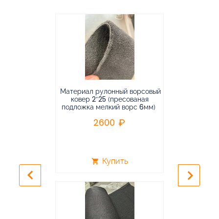
Материал рулонный ворсовый
Материал р
ковер 2*25 (пресованая
ковёр 1.9*2
подложка мелкий ворс 6мм)
во
2600
2
Купить
shopping_cart
shopping_cart
keyboard_arrow_left
keyboard_arrow_right