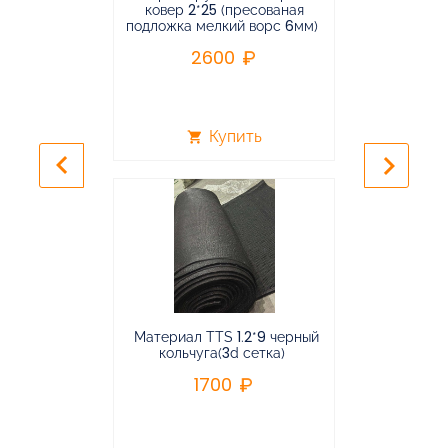
ковер 2*25 (пресованая
ковёр 1.9*2
подложка мелкий ворс 6мм)
во
2600
2
Купить
shopping_cart
shopping_cart
keyboard_arrow_left
keyboard_arrow_right
Материал TTS 1.2*9 черный
Подвес
кольчуга(3d сетка)
балансирная
1700
96