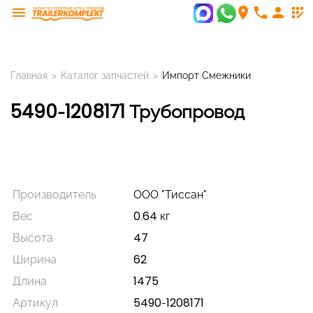
menu
room
phone
person
app_registration
Главная
>
Каталог запчастей
>
Импорт Смежники
5490-1208171 Трубопровод
Производитель
ООО "Тиссан"
Вес
0.64 кг
Высота
47
Ширина
62
Длина
1475
Артикул
5490-1208171