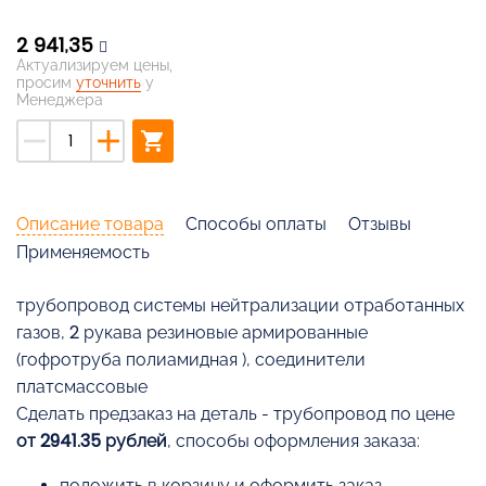
2 941,35
Актуализируем цены,
просим
уточнить
у
Менеджера
remove
add
shopping_cart
Описание товара
Способы оплаты
Отзывы
Применяемость
трубопровод системы нейтрализации отработанных
газов, 2 рукава резиновые армированные
(гофротруба полиамидная ), соединители
платсмассовые
Cделать предзаказ на деталь - трубопровод по цене
от 2941.35 рублей
, способы оформления заказа:
положить в корзину и оформить заказ,