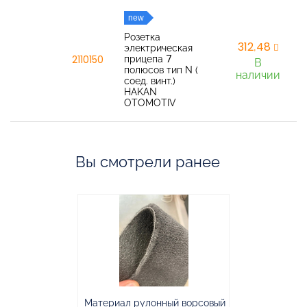
new
Розетка
312,48
электрическая
прицепа 7
2110150
В
полюсов тип N (
наличии
соед. винт.)
HAKAN
OTOMOTIV
Вы смотрели ранее
Материал рулонный ворсовый
Материал р