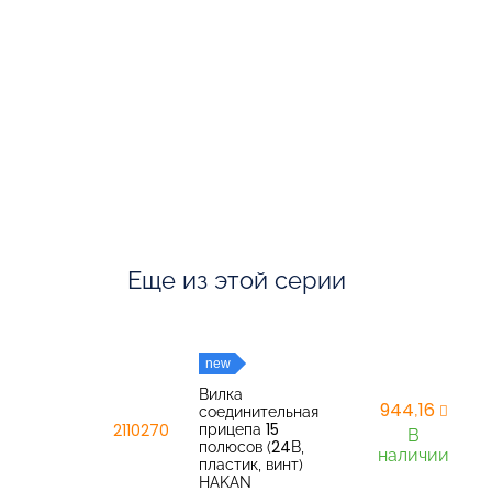
Еще из этой серии
new
Вилка
944,16
соединительная
прицепа 15
2110270
В
полюсов (24В,
наличии
пластик, винт)
HAKAN