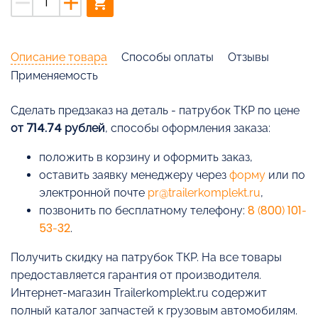
remove
add
shopping_cart
Описание товара
Способы оплаты
Отзывы
Применяемость
Cделать предзаказ на деталь - патрубок ТКР по цене
от 714.74 рублей
, способы оформления заказа:
положить в корзину и оформить заказ,
оставить заявку менеджеру через
форму
или по
электронной почте
pr@trailerkomplekt.ru
,
позвонить по бесплатному телефону:
8 (800) 101-
53-32
.
Получить скидку на патрубок ТКР. На все товары
предоставляется гарантия от производителя.
Интернет-магазин Trailerkomplekt.ru содержит
полный каталог запчастей к грузовым автомобилям.