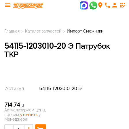
menu
room
phone
person
app_registration
Главная
>
Каталог запчастей
>
Импорт Смежники
54115-1203010-20 Э Патрубок
ТКР
Артикул
54115-1203010-20 Э
714,74
Актуализируем цены,
просим
уточнить
у
Менеджера