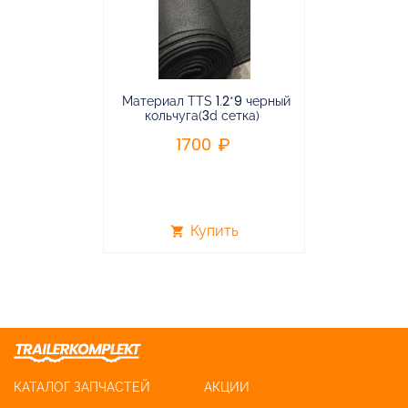
Материал TTS 1.2*9 черный
Подвес
кольчуга(3d сетка)
балансирная
1700
96
Купить
shopping_cart
shopping_cart
КАТАЛОГ ЗАПЧАСТЕЙ
АКЦИИ