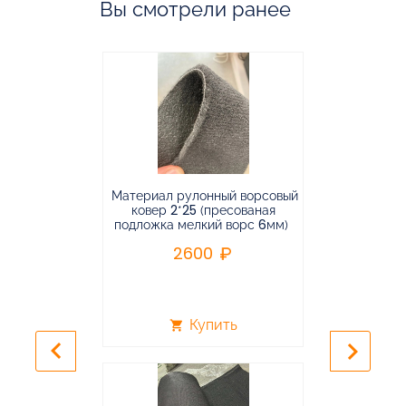
Вы смотрели ранее
Материал рулонный ворсовый
Материал р
ковер 2*25 (пресованая
ковёр 1.9*2
подложка мелкий ворс 6мм)
во
2600
2
Купить
shopping_cart
shopping_cart
keyboard_arrow_left
keyboard_arrow_right