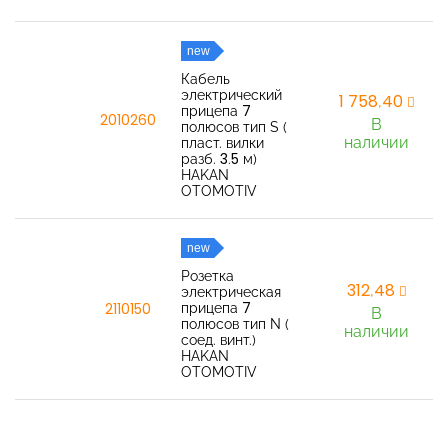
new
Кабель
электрический
1 758,40
прицепа 7
2010260
В
полюсов тип S (
наличии
пласт. вилки
разб. 3.5 м)
HAKAN
OTOMOTIV
new
Розетка
312,48
электрическая
прицепа 7
2110150
В
полюсов тип N (
наличии
соед. винт.)
HAKAN
OTOMOTIV