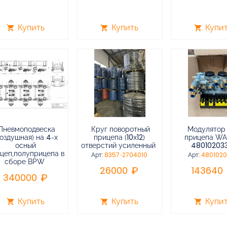
Купить
Купить
Купи
shopping_cart
shopping_cart
shopping_cart
Пневмоподвеска
Круг поворотный
Модулятор
воздушная) на 4-х
прицепа (10х12)
прицепа W
осный
отверстий усиленный
48010203
цеп,полуприцепа в
Арт:
8357-2704010
Арт:
480102
сборе BPW
26000
143640
340000
Купить
Купить
Купи
shopping_cart
shopping_cart
shopping_cart