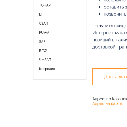
ТОНАР
оставить 
позвонить
L1
СЗАП
Получить скидк
Интернет-магаз
FUWA
позиций в нали
SAF
доставкой тран
BPW
ЧМЗАП
Ковролин
Доставка
Адрес: пр.Казански
Адрес на карте: