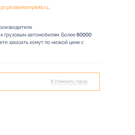
е
pr@trailerkomplekt.ru
,
производителя.
й к грузовым автомобилям. Более 60000
те заказать хомут по низкой цене с
Изменить город