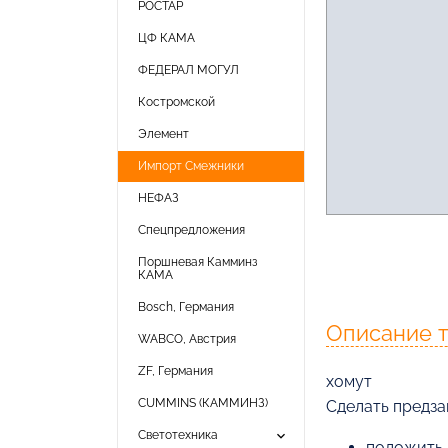
РОСТАР
ЦФ КАМА
ФЕДЕРАЛ МОГУЛ
Костромской
Элемент
Импорт Смежники
НЕФАЗ
Спецпредложения
Поршневая Камминз
КАМА
Bosch, Германия
Описание 
WABCO, Австрия
ZF, Германия
хомут
CUMMINS (КАММИНЗ)
Cделать предзак
keyboard_arrow_down
Светотехника
положить 