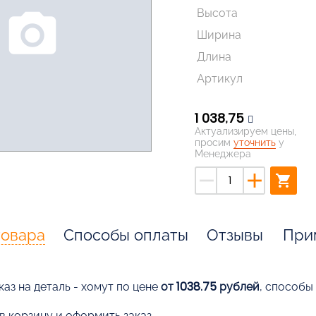
Высота
photo_camera
Ширина
Длина
Артикул
1 038,75
Актуализируем цены,
просим
уточнить
у
Менеджера
remove
add
shopping_cart
товара
Способы оплаты
Отзывы
При
аз на деталь - хомут по цене
от 1038.75 рублей
, способы
в корзину и оформить заказ,