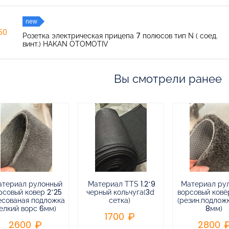
new
150
Розетка электрическая прицепа 7 полюсов тип N ( соед.
винт.) HAKAN OTOMOTIV
Вы смотрели ранее
атериал рулонный
Материал TTS 1.2*9
Материал ру
рсовый ковер 2*25
черный кольчуга(3d
ворсовый ковёр
есованая подложка
сетка)
(резин.подлож
елкий ворс 6мм)
8мм)
1700
2600
2800