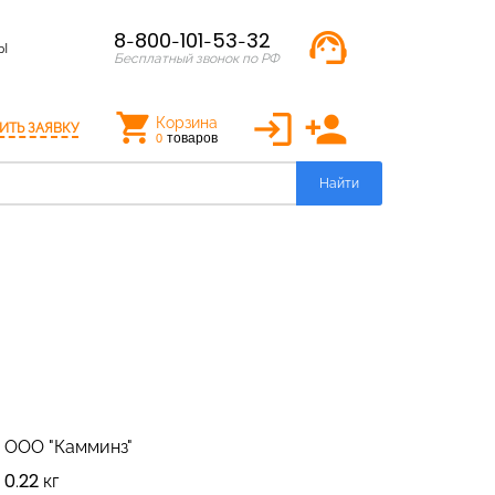
support_agent
8-800-101-53-32
Ы
Бесплатный звонок по РФ
login
person_add
Корзина
ИТЬ ЗАЯВКУ
товаров
0
Найти
ООО "Камминз"
0.22 кг