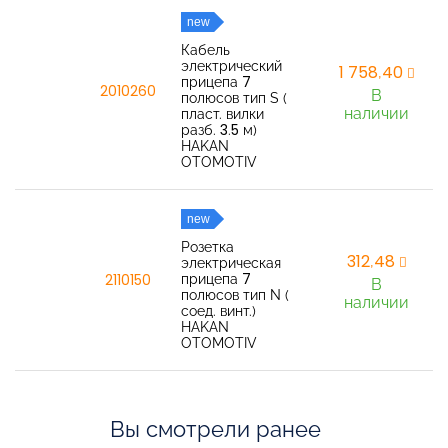
new
Кабель
электрический
1 758,40
прицепа 7
2010260
В
полюсов тип S (
наличии
пласт. вилки
разб. 3.5 м)
HAKAN
OTOMOTIV
new
Розетка
312,48
электрическая
прицепа 7
2110150
В
полюсов тип N (
наличии
соед. винт.)
HAKAN
OTOMOTIV
Вы смотрели ранее