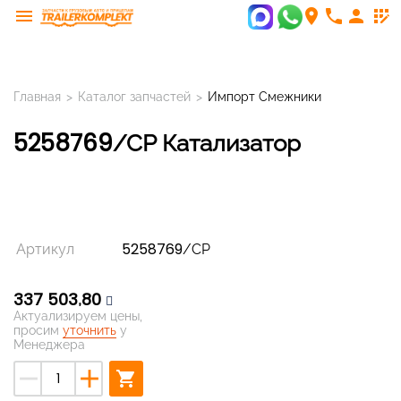
menu
room
phone
person
app_registration
Главная
>
Каталог запчастей
>
Импорт Смежники
5258769/CP Катализатор
Артикул
5258769/CP
337 503,80
Актуализируем цены,
просим
уточнить
у
Менеджера
remove
add
shopping_cart