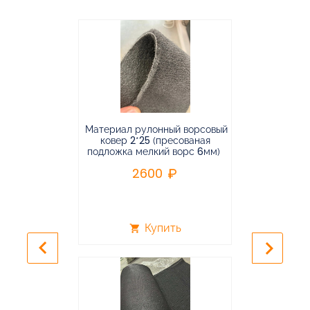
Материал рулонный ворсовый
Материал р
ковер 2*25 (пресованая
ковёр 1.9*2
подложка мелкий ворс 6мм)
во
2600
2
Купить
shopping_cart
shopping_cart
keyboard_arrow_left
keyboard_arrow_right