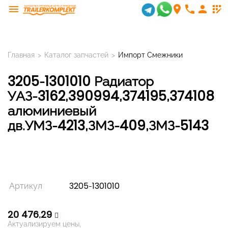
menu
room
phone
person
app_registration
Главная
>
Каталог запчастей
>
Импорт Смежники
3205-1301010 Радиатор
УАЗ-3162,390994,374195,374108
алюминиевый
дв.УМЗ-4213,ЗМЗ-409,ЗМЗ-5143
Артикул
3205-1301010
20 476,29
Актуализируем цены,