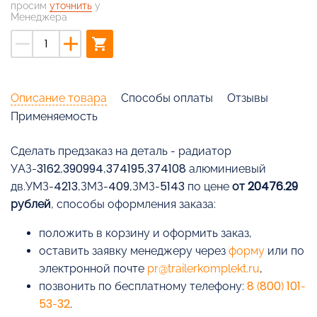
просим
уточнить
у
Менеджера
remove
add
shopping_cart
Описание товара
Способы оплаты
Отзывы
Применяемость
Cделать предзаказ на деталь - радиатор
УАЗ-3162,390994,374195,374108 алюминиевый
дв.УМЗ-4213,ЗМЗ-409,ЗМЗ-5143 по цене
от 20476.29
рублей
, способы оформления заказа:
положить в корзину и оформить заказ,
оставить заявку менеджеру через
форму
или по
электронной почте
pr@trailerkomplekt.ru
,
позвонить по бесплатному телефону:
8 (800) 101-
53-32
.