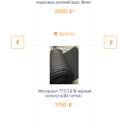
подложка мелкий ворс 6мм)
во
2600
2
Купить
shopping_cart
shopping_cart
keyboard_arrow_left
keyboard_arrow_right
Материал TTS 1.2*9 черный
Подвес
кольчуга(3d сетка)
балансирная
1700
96