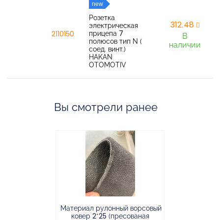
new
Розетка
312,48
электрическая
прицепа 7
2110150
В
полюсов тип N (
наличии
соед. винт.)
HAKAN
OTOMOTIV
Вы смотрели ранее
Материал рулонный ворсовый
Материал р
ковер 2*25 (пресованая
ковёр 1.9*2