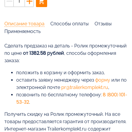
remove
add
shopping_cart
Описание товара
Способы оплаты
Отзывы
Применяемость
Cделать предзаказ на деталь - Ролик промежуточный
по цене
от 1382.58 рублей
, способы оформления
заказа:
положить в корзину и оформить заказ,
оставить заявку менеджеру через
форму
или по
электронной почте
pr@trailerkomplekt.ru
,
позвонить по бесплатному телефону:
8 (800) 101-
53-32
.
Получить скидку на Ролик промежуточный. На все
товары предоставляется гарантия от производителя.
Интернет-магазин Trailerkomplekt.ru содержит