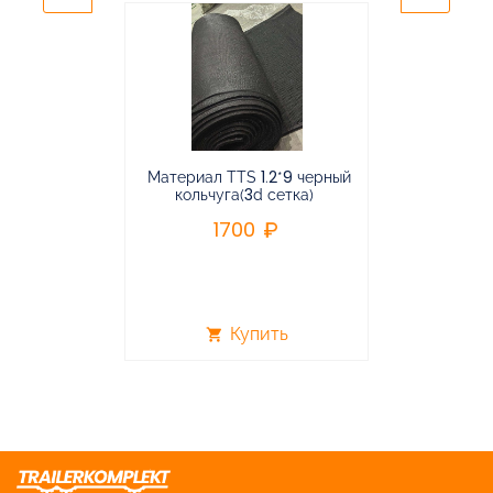
Материал TTS 1.2*9 черный
Подвес
кольчуга(3d сетка)
балансирная
1700
96
Купить
shopping_cart
shopping_cart