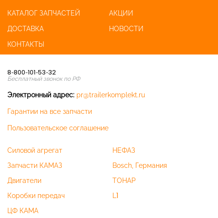
КАТАЛОГ ЗАПЧАСТЕЙ
АКЦИИ
ДОСТАВКА
НОВОСТИ
КОНТАКТЫ
8-800-101-53-32
Бесплатный звонок по РФ
Электронный адрес:
pr@trailerkomplekt.ru
Гарантии на все запчасти
Пользовательское соглашение
Силовой агрегат
НЕФАЗ
Запчасти КАМАЗ
Bosch, Германия
Двигатели
ТОНАР
Коробки передач
L1
ЦФ КАМА