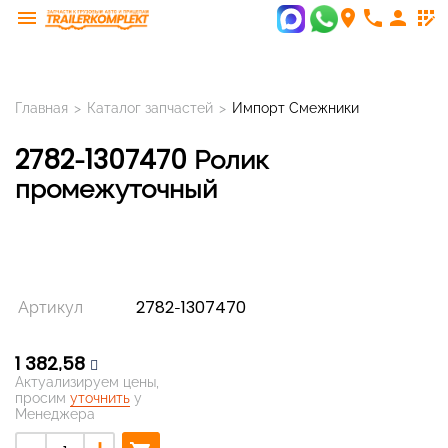
menu
room
phone
person
app_registration
Главная
>
Каталог запчастей
>
Импорт Смежники
2782-1307470 Ролик
промежуточный
Артикул
2782-1307470
1 382,58
Актуализируем цены,
просим
уточнить
у
Менеджера