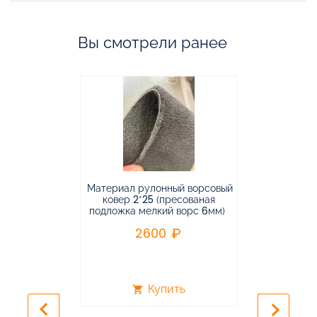
Вы смотрели ранее
Материал рулонный ворсовый
Материал р
ковер 2*25 (пресованая
ковёр 1.9*2
подложка мелкий ворс 6мм)
во
2600
2
Купить
shopping_cart
shopping_cart
keyboard_arrow_left
keyboard_arrow_right