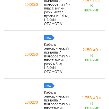
1 817,76
прицепа 7
полюсов тип N (
2010350
В
пласт. вилки
наличии
разб. метал.
пружина 3.5 м.)
HAKAN
OTOMOTIV
new
Кабель
электрический
2 150,40
прицепа 7
2010250
В
полюсов тип N (
наличии
пласт. вилки
разб.4.5 м)
HAKAN
OTOMOTIV
new
Кабель
электрический
1 758,40
прицепа 7
2010230
В
полюсов тип N (
наличии
пласт.вилки