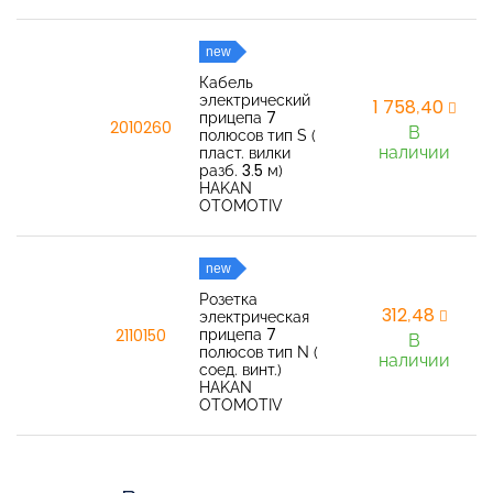
new
Кабель
электрический
1 758,40
прицепа 7
2010260
В
полюсов тип S (
наличии
пласт. вилки
разб. 3.5 м)
HAKAN
OTOMOTIV
new
Розетка
312,48
электрическая
прицепа 7
2110150
В
полюсов тип N (
наличии
соед. винт.)
HAKAN
OTOMOTIV