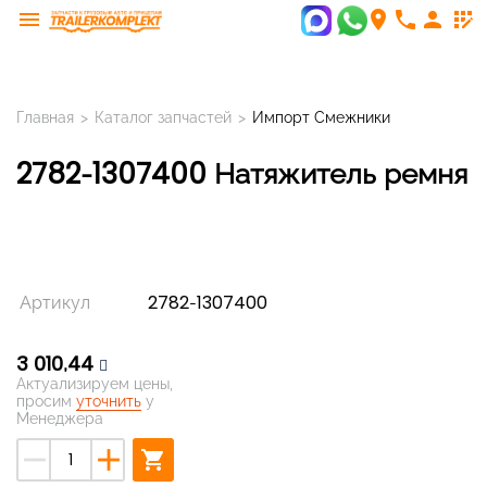
menu
room
phone
person
app_registration
Главная
>
Каталог запчастей
>
Импорт Смежники
2782-1307400 Натяжитель ремня
Артикул
2782-1307400
3 010,44
Актуализируем цены,
просим
уточнить
у
Менеджера
remove
add
shopping_cart