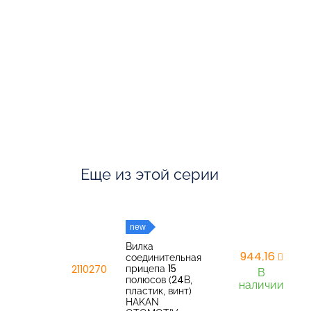
Еще из этой серии
new
Вилка
944,16
соединительная
прицепа 15
2110270
В
полюсов (24В,
наличии
пластик, винт)
HAKAN