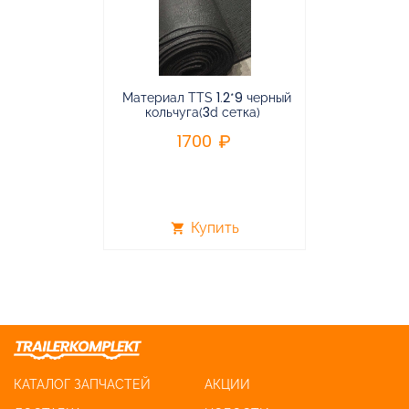
Материал TTS 1.2*9 черный
Подвес
кольчуга(3d сетка)
балансирная
1700
96
Купить
shopping_cart
shopping_cart
КАТАЛОГ ЗАПЧАСТЕЙ
АКЦИИ