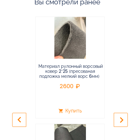
Вы смотрели ранее
Материал рулонный ворсовый
Материал р
ковер 2*25 (пресованая
ковёр 1.9*2
подложка мелкий ворс 6мм)
во
2600
2
Купить
shopping_cart
shopping_cart
keyboard_arrow_left
keyboard_arrow_right