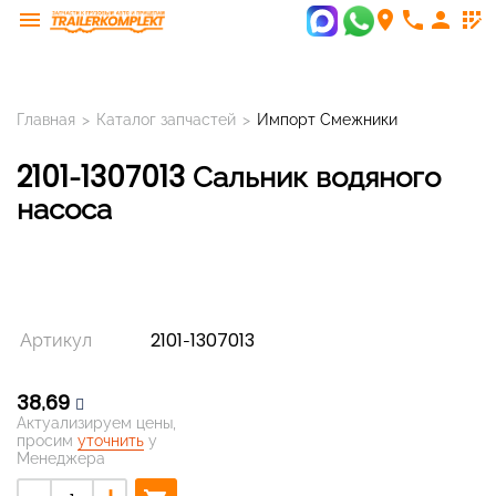
menu
room
phone
person
app_registration
Главная
>
Каталог запчастей
>
Импорт Смежники
2101-1307013 Сальник водяного
насоса
Артикул
2101-1307013
38,69
Актуализируем цены,
просим
уточнить
у
Менеджера