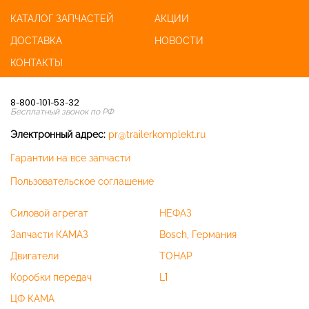
КАТАЛОГ ЗАПЧАСТЕЙ
АКЦИИ
ДОСТАВКА
НОВОСТИ
КОНТАКТЫ
8-800-101-53-32
Бесплатный звонок по РФ
Электронный адрес:
pr@trailerkomplekt.ru
Гарантии на все запчасти
Пользовательское соглашение
Силовой агрегат
НЕФАЗ
Запчасти КАМАЗ
Bosch, Германия
Двигатели
ТОНАР
Коробки передач
L1
ЦФ КАМА