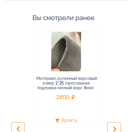
Вы смотрели ранее
Материал рулонный ворсовый
Материал р
ковер 2*25 (пресованая
ковёр 1.9*2
подложка мелкий ворс 6мм)
во
2600
2
Купить
shopping_cart
shopping_cart
keyboard_arrow_left
keyboard_arrow_right