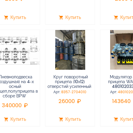
Купить
Купить
Купи
shopping_cart
shopping_cart
shopping_cart
Пневмоподвеска
Круг поворотный
Модулятор
воздушная) на 4-х
прицепа (10х12)
прицепа W
осный
отверстий усиленный
48010203
цеп,полуприцепа в
Арт:
8357-2704010
Арт:
480102
сборе BPW
26000
143640
340000
Купить
Купить
Купи
shopping_cart
shopping_cart
shopping_cart