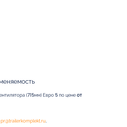
меняемость
вентилятора (715мм) Евро 5 по цене
от
е
pr@trailerkomplekt.ru
,