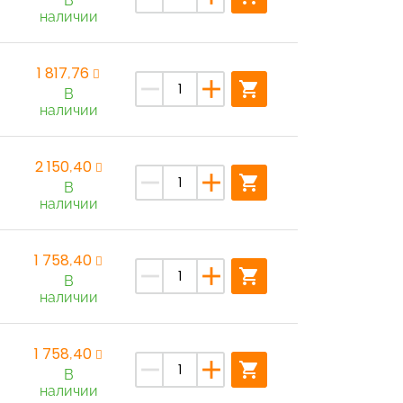
В
наличии
1 817,76
remove
add
shopping_cart
В
наличии
2 150,40
remove
add
shopping_cart
В
наличии
1 758,40
remove
add
shopping_cart
В
наличии
1 758,40
remove
add
shopping_cart
В
наличии