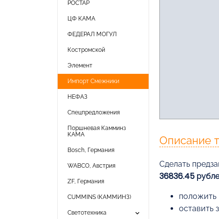
РОСТАР
ЦФ КАМА
ФЕДЕРАЛ МОГУЛ
Костромской
Элемент
Импорт Смежники
НЕФАЗ
Спецпредложения
Поршневая Камминз
КАМА
Описание 
Bosch, Германия
Cделать предза
WABCO, Австрия
36836.45 рубл
ZF, Германия
положить 
CUMMINS (КАММИНЗ)
оставить 
keyboard_arrow_down
Светотехника