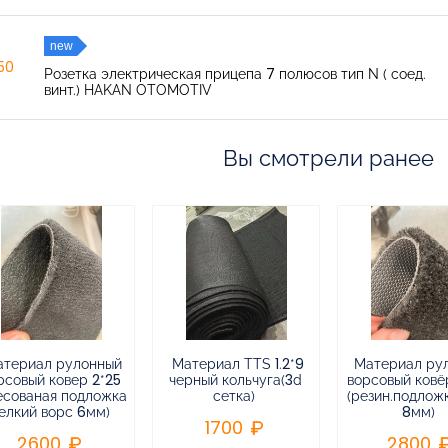
new
150
Розетка электрическая прицепа 7 полюсов тип N ( соед.
винт.) HAKAN OTOMOTIV
Вы смотрели ранее
атериал рулонный
Материал TTS 1.2*9
Материал ру
рсовый ковер 2*25
черный кольчуга(3d
ворсовый ковёр
есованая подложка
сетка)
(резин.подлож
елкий ворс 6мм)
8мм)
1700
2600
2800