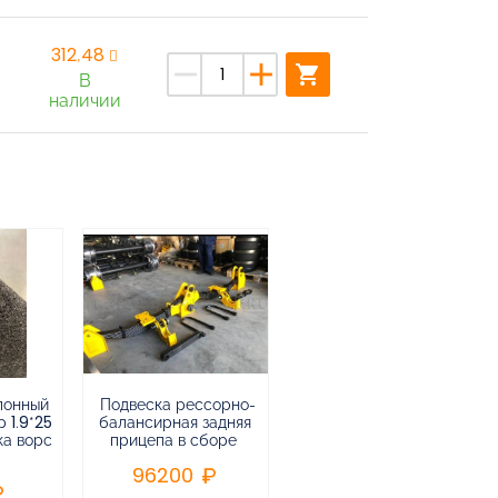
312,48
remove
add
shopping_cart
В
наличии
лонный
Подвеска рессорно-
Подвеска
 1.9*25
балансирная задняя
низкорамная
ка ворс
прицепа в сборе
воздушная
пневматическая на 3-х
96200
осный
полуприцеп,прицеп