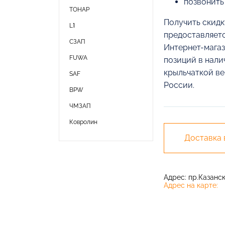
позвонить
ТОНАР
Получить скидк
L1
предоставляетс
СЗАП
Интернет-магаз
FUWA
позиций в нали
крыльчаткой ве
SAF
России.
BPW
ЧМЗАП
Ковролин
Доставка
Адрес: пр.Казански
Адрес на карте: