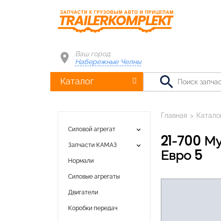
Ваш город:
Набережные Челны
search
Каталог
Главная
>
Катало
keyboard_arrow_down
Силовой агрегат
21-700 Муфта вязкостная в сборе с крыльчаткой вентилятора (715мм)
keyboard_arrow_down
Запчасти КАМАЗ
Евро 5
Нормали
Силовые агрегаты
Двигатели
Коробки передач