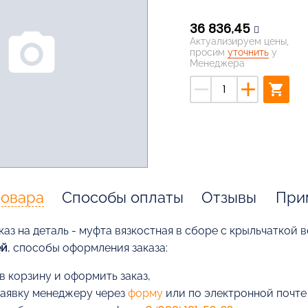
36 836,45
photo_camera
Актуализируем цены,
просим
уточнить
у
Менеджера
remove
add
shopping_cart
товара
Способы оплаты
Отзывы
При
каз на деталь - муфта вязкостная в сборе с крыльчаткой 
ей
, способы оформления заказа:
в корзину и оформить заказ,
заявку менеджеру через
форму
или по электронной почт