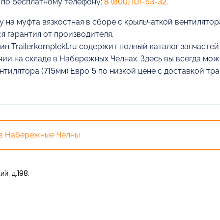
 по бесплатному телефону:
8 (800) 101-53-32
.
у на муфта вязкостная в сборе с крыльчаткой вентилятора
я гарантия от производителя.
ин Trailerkomplekt.ru содержит полный каталог запчасте
чии на складе в Набережных Челнах. Здесь вы всегда може
нтилятора (715мм) Евро 5 по низкой цене с доставкой т
 в Набережные Челны
й, д.198.