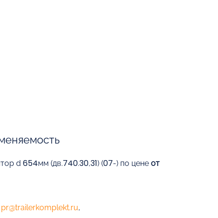
меняемость
ор d 654мм (дв.740.30,31) (07-) по цене
от
е
pr@trailerkomplekt.ru
,