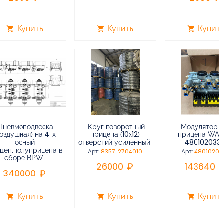
Купить
Купить
Купи
shopping_cart
shopping_cart
shopping_cart
Пневмоподвеска
Круг поворотный
Модулятор
воздушная) на 4-х
прицепа (10х12)
прицепа W
осный
отверстий усиленный
48010203
цеп,полуприцепа в
Арт:
8357-2704010
Арт:
480102
сборе BPW
26000
143640
340000
Купить
Купить
Купи
shopping_cart
shopping_cart
shopping_cart