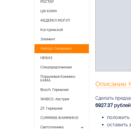
РОСТАР
ЦФ КАМА
ФЕДЕРАЛ МОГУЛ
Костромской
Элемент
Импорт Смежники
НЕФАЗ
Спецпредложения
Поршневая Камминз
КАМА
Описание 
Bosch, Германия
Cделать предзак
WABCO, Австрия
6927.37 рублей
ZF, Германия
положить 
CUMMINS (КАММИНЗ)
оставить 
keyboard_arrow_down
Светотехника