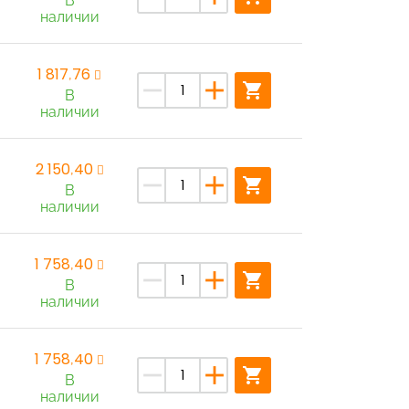
В
наличии
1 817,76
remove
add
shopping_cart
В
наличии
2 150,40
remove
add
shopping_cart
В
наличии
1 758,40
remove
add
shopping_cart
В
наличии
1 758,40
remove
add
shopping_cart
В
наличии