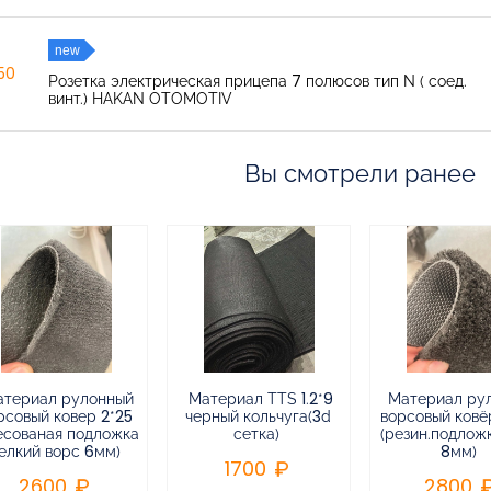
new
150
Розетка электрическая прицепа 7 полюсов тип N ( соед.
винт.) HAKAN OTOMOTIV
Вы смотрели ранее
атериал рулонный
Материал TTS 1.2*9
Материал ру
рсовый ковер 2*25
черный кольчуга(3d
ворсовый ковёр
есованая подложка
сетка)
(резин.подлож
елкий ворс 6мм)
8мм)
1700
2600
2800