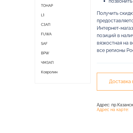
позвонить
ТОНАР
Получить скидк
L1
предоставляетс
СЗАП
Интернет-магаз
FUWA
позиций в нали
вязкостная на 
SAF
все регионы Ро
BPW
ЧМЗАП
Ковролин
Доставка
Адрес: пр.Казански
Адрес на карте: