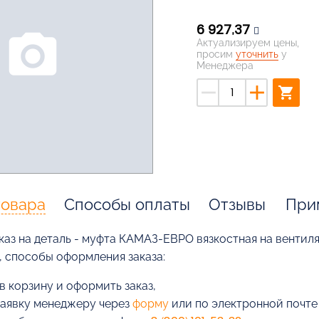
6 927,37
photo_camera
Актуализируем цены,
просим
уточнить
у
Менеджера
remove
add
shopping_cart
товара
Способы оплаты
Отзывы
При
аз на деталь - муфта КАМАЗ-ЕВРО вязкостная на вентилят
, способы оформления заказа:
в корзину и оформить заказ,
заявку менеджеру через
форму
или по электронной почт