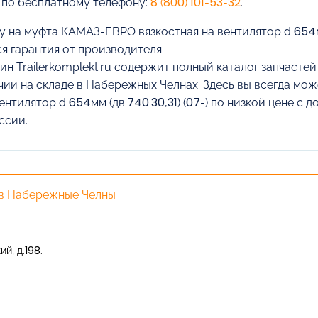
 по бесплатному телефону:
8 (800) 101-53-32
.
у на муфта КАМАЗ-ЕВРО вязкостная на вентилятор d 654мм 
я гарантия от производителя.
ин Trailerkomplekt.ru содержит полный каталог запчасте
чии на складе в Набережных Челнах. Здесь вы всегда мо
вентилятор d 654мм (дв.740.30,31) (07-) по низкой цене 
ссии.
 в Набережные Челны
й, д.198.