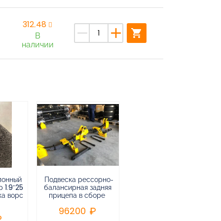
312,48
remove
add
shopping_cart
В
наличии
лонный
Подвеска рессорно-
Подвеска
 1.9*25
балансирная задняя
низкорамная
ка ворс
прицепа в сборе
воздушная
пневматическая на 3-х
96200
осный
полуприцеп,прицеп