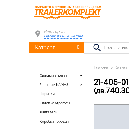
Ваш город:
Набережные Челны
search
Каталог
Главная
>
Катало
keyboard_arrow_down
Силовой агрегат
21-405-010 Муфта КАМАЗ-ЕВРО вязкостная на вентилятор d 654мм
keyboard_arrow_down
Запчасти КАМАЗ
(дв.740.30
Нормали
Силовые агрегаты
Двигатели
Коробки передач