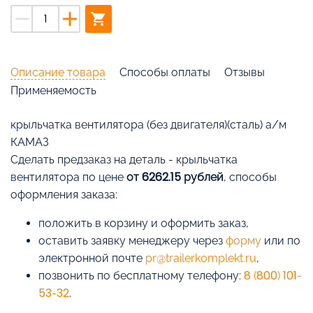
remove
add
shopping_cart
Описание товара
Способы оплаты
Отзывы
Применяемость
крыльчатка вентилятора (без двигателя)(сталь) а/м
КАМАЗ
Cделать предзаказ на деталь - крыльчатка
вентилятора по цене
от 6262.15 рублей
, способы
оформления заказа:
положить в корзину и оформить заказ,
оставить заявку менеджеру через
форму
или по
электронной почте
pr@trailerkomplekt.ru
,
позвонить по бесплатному телефону:
8 (800) 101-
53-32
.