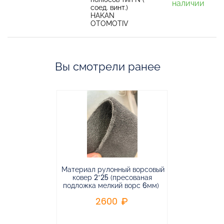
наличии
соед. винт.)
HAKAN
OTOMOTIV
Вы смотрели ранее
Материал рулонный ворсовый
Материал р
ковер 2*25 (пресованая
ковёр 1.9*2
подложка мелкий ворс 6мм)
во
2600
2