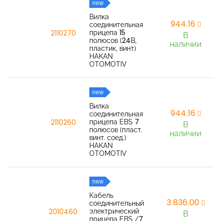
new
Вилка
944,16
соединительная
прицепа 15
2110270
В
полюсов (24В,
наличии
пластик, винт)
HAKAN
OTOMOTIV
new
Вилка
944,16
соединительная
прицепа EBS 7
2110260
В
полюсов (пласт.
наличии
винт. соед.)
HAKAN
OTOMOTIV
new
Кабель
3 836,00
соединительный
электрический
2010460
В
прицепа EBS /7