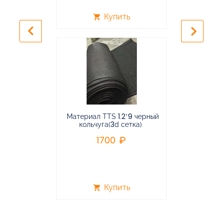
Купить
shopping_cart
shopping_cart
keyboard_arrow_left
keyboard_arrow_right
Материал TTS 1.2*9 черный
Подвес
кольчуга(3d сетка)
балансирная
1700
96
Купить
shopping_cart
shopping_cart