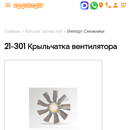
menu
room
phone
person
app_registration
Главная
>
Каталог запчастей
>
Импорт Смежники
21-301 Крыльчатка вентилятора