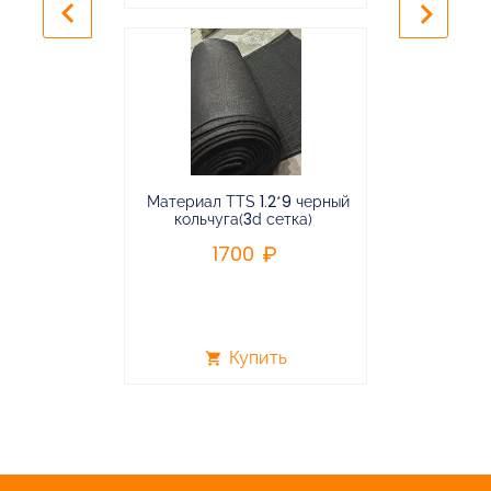
keyboard_arrow_left
keyboard_arrow_right
Материал TTS 1.2*9 черный
Подвес
кольчуга(3d сетка)
балансирная
1700
96
Купить
shopping_cart
shopping_cart