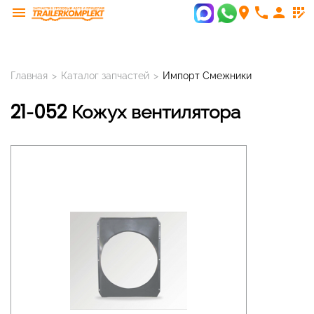
menu
room
phone
person
app_registration
Главная
>
Каталог запчастей
>
Импорт Смежники
21-052 Кожух вентилятора