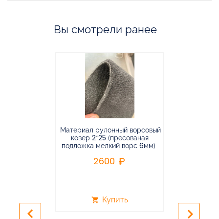
Вы смотрели ранее
Материал рулонный ворсовый
Материал р
ковер 2*25 (пресованая
ковёр 1.9*2
подложка мелкий ворс 6мм)
во
2600
2
Купить
shopping_cart
shopping_cart
keyboard_arrow_left
keyboard_arrow_right