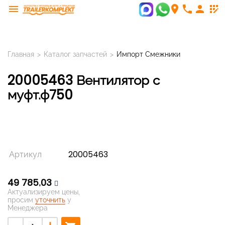
menu
room
phone
person
app_registration
Главная
>
Каталог запчастей
>
Импорт Смежники
20005463 Вентилятор с
муфт.ф750
Артикул
20005463
49 785,03
Актуализируем цены,
просим
уточнить
у
Менеджера