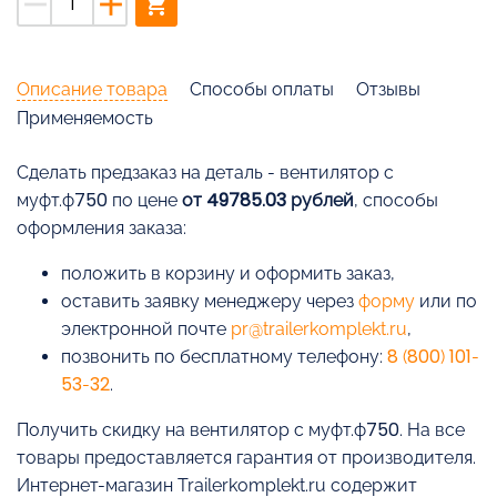
remove
add
shopping_cart
Описание товара
Способы оплаты
Отзывы
Применяемость
Cделать предзаказ на деталь - вентилятор с
муфт.ф750 по цене
от 49785.03 рублей
, способы
оформления заказа:
положить в корзину и оформить заказ,
оставить заявку менеджеру через
форму
или по
электронной почте
pr@trailerkomplekt.ru
,
позвонить по бесплатному телефону:
8 (800) 101-
53-32
.
Получить скидку на вентилятор с муфт.ф750. На все
товары предоставляется гарантия от производителя.
Интернет-магазин Trailerkomplekt.ru содержит