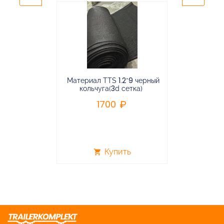
Материал TTS 1.2*9 черный
Подвес
кольчуга(3d сетка)
балансирная
1700
96
Купить
shopping_cart
shopping_cart