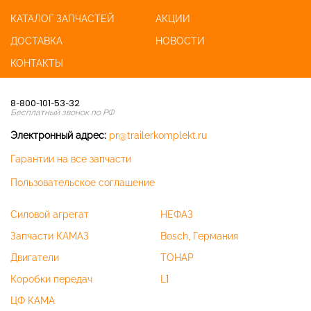
КАТАЛОГ ЗАПЧАСТЕЙ
АКЦИИ
ДОСТАВКА
НОВОСТИ
КОНТАКТЫ
8-800-101-53-32
Бесплатный звонок по РФ
Электронный адрес:
pr@trailerkomplekt.ru
Гарантии на все запчасти
Пользовательское соглашение
Силовой агрегат
НЕФАЗ
Запчасти КАМАЗ
Bosch, Германия
Двигатели
ТОНАР
Коробки передач
L1
ЦФ КАМА