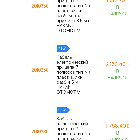
1 817,76
прицепа 7
полюсов тип N (
2010350
В
пласт. вилки
наличии
разб. метал.
пружина 3.5 м.)
HAKAN
OTOMOTIV
new
Кабель
электрический
2 150,40
прицепа 7
2010250
В
полюсов тип N (
наличии
пласт. вилки
разб.4.5 м)
HAKAN
OTOMOTIV
new
Кабель
электрический
1 758,40
прицепа 7
2010230
В
полюсов тип N (
наличии
пласт.вилки