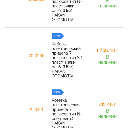
В
полюсов тип N (
наличии
пласт.вилки
разб. 3.5м)
HAKAN
OTOMOTIV
new
Кабель
электрический
1 758,40
прицепа 7
2010260
В
полюсов тип S (
наличии
пласт. вилки
разб. 3.5 м)
HAKAN
OTOMOTIV
new
Розетка
312,48
электрическая
прицепа 7
2110150
В
полюсов тип N (
наличии
соед. винт.)
HAKAN
OTOMOTIV