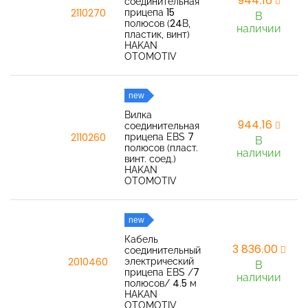
944,16
соединительная
прицепа 15
2110270
В
полюсов (24В,
наличии
пластик, винт)
HAKAN
OTOMOTIV
new
Вилка
944,16
соединительная
прицепа EBS 7
2110260
В
полюсов (пласт.
наличии
винт. соед.)
HAKAN
OTOMOTIV
new
Кабель
3 836,00
соединительный
электрический
2010460
В
прицепа EBS /7
наличии
полюсов/ 4.5 м
HAKAN
OTOMOTIV