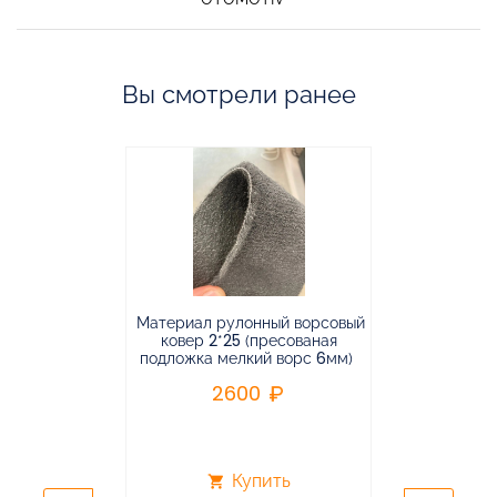
Вы смотрели ранее
Материал рулонный ворсовый
Материал р
ковер 2*25 (пресованая
ковёр 1.9*2
подложка мелкий ворс 6мм)
во
2600
2
Купить
shopping_cart
shopping_cart