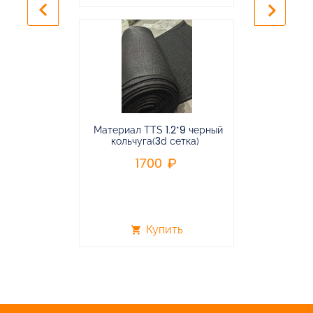
keyboard_arrow_left
keyboard_arrow_right
Материал TTS 1.2*9 черный
Подвес
кольчуга(3d сетка)
балансирная
1700
96
Купить
shopping_cart
shopping_cart