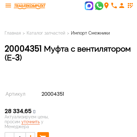
menu
room
phone
person
app_registration
Главная
>
Каталог запчастей
>
Импорт Смежники
20004351 Муфта с вентилятором
(Е-3)
Артикул
20004351
28 334,65
Актуализируем цены,
просим
уточнить
у
Менеджера