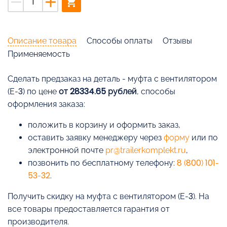
remove
add
shopping_cart
Описание товара
Способы оплаты
Отзывы
Применяемость
Cделать предзаказ на деталь - муфта с вентилятором
(Е-3) по цене
от 28334.65 рублей
, способы
оформления заказа:
положить в корзину и оформить заказ,
оставить заявку менеджеру через
форму
или по
электронной почте
pr@trailerkomplekt.ru
,
позвонить по бесплатному телефону:
8 (800) 101-
53-32
.
Получить скидку на муфта с вентилятором (Е-3). На
все товары предоставляется гарантия от
производителя.