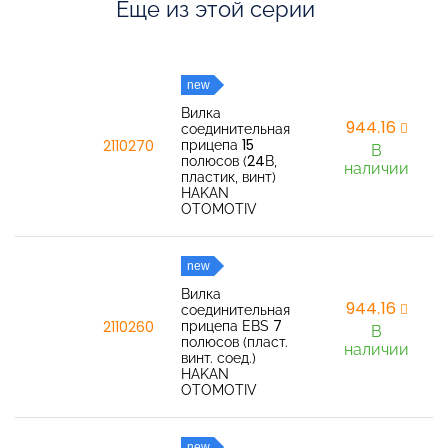
Еще из этой серии
new
Вилка
944,16
соединительная
прицепа 15
2110270
В
полюсов (24В,
наличии
пластик, винт)
HAKAN
OTOMOTIV
new
Вилка
944,16
соединительная
прицепа EBS 7
2110260
В
полюсов (пласт.
наличии
винт. соед.)
HAKAN
OTOMOTIV
new