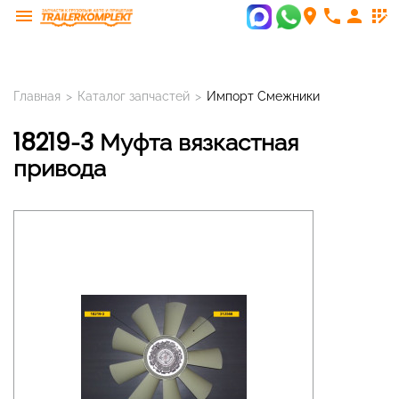
menu
room
phone
person
app_registration
Главная
>
Каталог запчастей
>
Импорт Смежники
18219-3 Муфта вязкастная
привода