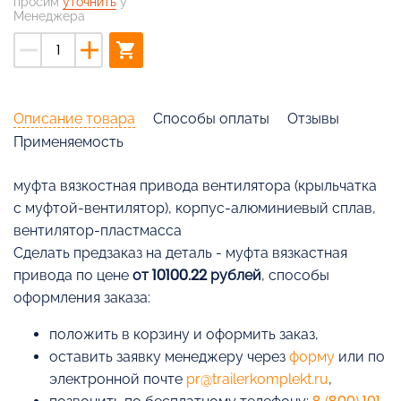
просим
уточнить
у
Менеджера
remove
add
shopping_cart
Описание товара
Способы оплаты
Отзывы
Применяемость
муфта вязкостная привода вентилятора (крыльчатка
с муфтой-вентилятор), корпус-алюминиевый сплав,
вентилятор-пластмасса
Cделать предзаказ на деталь - муфта вязкастная
привода по цене
от 10100.22 рублей
, способы
оформления заказа:
положить в корзину и оформить заказ,
оставить заявку менеджеру через
форму
или по
электронной почте
pr@trailerkomplekt.ru
,