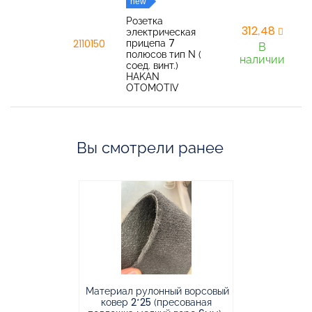
new
Розетка
312,48
электрическая
прицепа 7
2110150
В
полюсов тип N (
наличии
соед. винт.)
HAKAN
OTOMOTIV
Вы смотрели ранее
Материал рулонный ворсовый
Материал р
ковер 2*25 (пресованая
ковёр 1.9*2