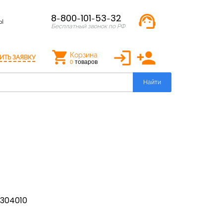
support_agent
8-800-101-53-32
Ы
Бесплатный звонок по РФ
login
person_add
Корзина
ИТЬ ЗАЯВКУ
товаров
0
Найти
1304010