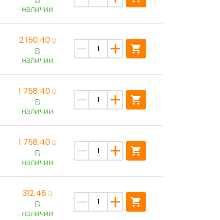
В
наличии
2 150,40
remove
add
shopping_cart
В
наличии
1 758,40
remove
add
shopping_cart
В
наличии
1 758,40
remove
add
shopping_cart
В
наличии
312,48
remove
add
shopping_cart
В
наличии