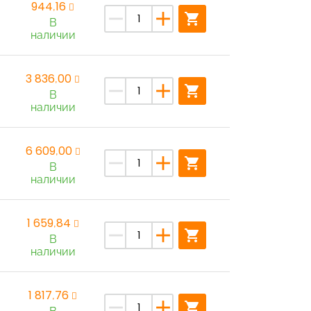
944,16
remove
add
shopping_cart
В
наличии
3 836,00
remove
add
shopping_cart
В
наличии
6 609,00
remove
add
shopping_cart
В
наличии
1 659,84
remove
add
shopping_cart
В
наличии
1 817,76
remove
add
shopping_cart