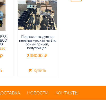
 EBS
Подвеска воздушная
Пневмоподвеска
ABCO
пневматическая на 3-х
воздушная прицепа (не
30
осный прицеп,
подъемная) в сборе
полуприцеп
0330
75000
248000
ть
Купить
Купить
shopping_cart
shopping_cart
ДОСТАВКА
НОВОСТИ
КОНТАКТЫ