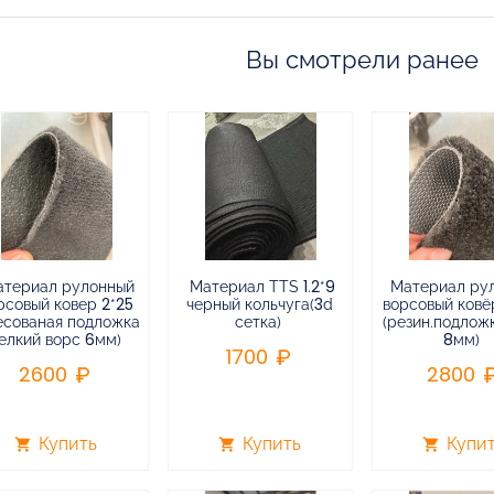
Вы смотрели ранее
атериал рулонный
Материал TTS 1.2*9
Материал ру
рсовый ковер 2*25
черный кольчуга(3d
ворсовый ковёр
есованая подложка
сетка)
(резин.подлож
елкий ворс 6мм)
8мм)
1700
2600
2800
Купить
Купить
Купи
shopping_cart
shopping_cart
shopping_cart