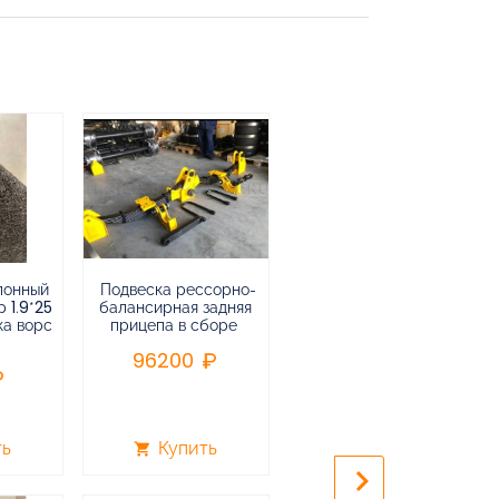
лонный
Подвеска рессорно-
Подвеска
 1.9*25
балансирная задняя
низкорамная
ка ворс
прицепа в сборе
воздушная
пневматическая на 3-х
96200
осный
полуприцеп,прицеп
240000
ть
Купить
Купить
shopping_cart
shopping_cart
keyboard_arrow_right