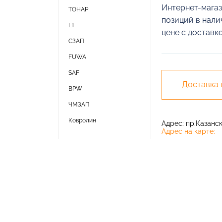
Интернет-магаз
ТОНАР
позиций в нали
L1
цене с доставк
СЗАП
FUWA
SAF
Доставка
BPW
ЧМЗАП
Ковролин
Адрес: пр.Казански
Адрес на карте: