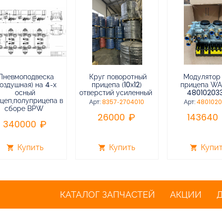
Пневмоподвеска
Круг поворотный
Модулятор
воздушная) на 4-х
прицепа (10х12)
прицепа W
осный
отверстий усиленный
48010203
цеп,полуприцепа в
Арт:
8357-2704010
Арт:
480102
сборе BPW
26000
143640
340000
Купить
Купить
Купи
shopping_cart
shopping_cart
shopping_cart
КАТАЛОГ ЗАПЧАСТЕЙ
АКЦИИ