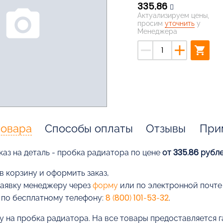
335,86
photo_camera
Актуализируем цены,
просим
уточнить
у
Менеджера
remove
add
shopping_cart
товара
Способы оплаты
Отзывы
При
каз на деталь - пробка радиатора по цене
от 335.86 рубл
в корзину и оформить заказ,
заявку менеджеру через
форму
или по электронной почт
 по бесплатному телефону:
8 (800) 101-53-32
.
у на пробка радиатора. На все товары предоставляется г