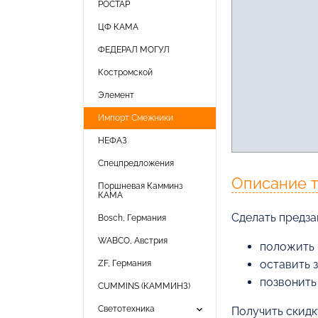
РОСТАР
ЦФ КАМА
ФЕДЕРАЛ МОГУЛ
Костромской
Элемент
Импорт Смежники
НЕФАЗ
Спецпредложения
Описание 
Поршневая Камминз
КАМА
Cделать предза
Bosch, Германия
WABCO, Австрия
положить 
оставить 
ZF, Германия
позвонить
CUMMINS (КАММИНЗ)
keyboard_arrow_down
Светотехника
Получить скидк