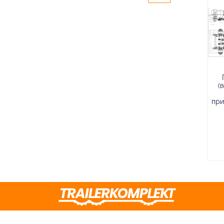
(
при