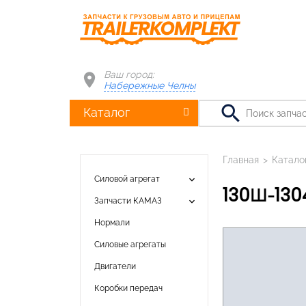
Ваш город:
Набережные Челны
search
Каталог
Главная
>
Катало
keyboard_arrow_down
Силовой агрегат
130Ш-130
keyboard_arrow_down
Запчасти КАМАЗ
Нормали
Силовые агрегаты
Двигатели
Коробки передач