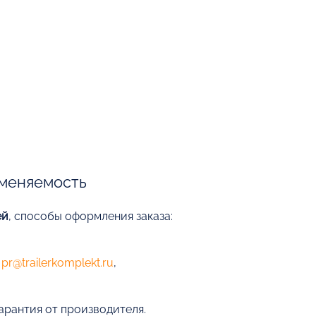
меняемость
ей
, способы оформления заказа:
е
pr@trailerkomplekt.ru
,
арантия от производителя.