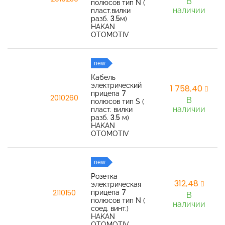
В
полюсов тип N (
наличии
пласт.вилки
разб. 3.5м)
HAKAN
OTOMOTIV
new
Кабель
электрический
1 758,40
прицепа 7
2010260
В
полюсов тип S (
наличии
пласт. вилки
разб. 3.5 м)
HAKAN
OTOMOTIV
new
Розетка
312,48
электрическая
прицепа 7
2110150
В
полюсов тип N (
наличии
соед. винт.)
HAKAN
OTOMOTIV