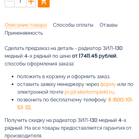
remove
add
shopping_cart
Описание товара
Способы оплаты
Отзывы
Применяемость
Cделать предзаказ на деталь - радиатор ЗИЛ-130
медный 4-х рядный по цене
от 17411.45 рублей
,
способы оформления заказа:
положить в корзину и оформить заказ,
оставить заявку менеджеру через
форму
или по
электронной почте
pr@trailerkomplekt.ru
,
позвонить по бесплатному телефону:
8 (800) 101-
53-32
.
Получить скидку на радиатор ЗИЛ-130 медный 4-х
рядный. На все товары предоставляется гарантия от
производителя.