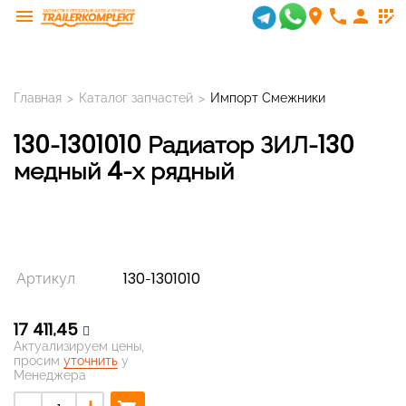
menu
room
phone
person
app_registration
Главная
>
Каталог запчастей
>
Импорт Смежники
130-1301010 Радиатор ЗИЛ-130
медный 4-х рядный
Артикул
130-1301010
17 411,45
Актуализируем цены,
просим
уточнить
у
Менеджера