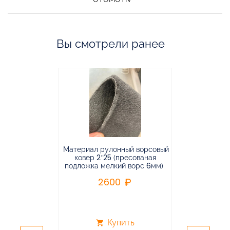
Вы смотрели ранее
Материал рулонный ворсовый
Материал р
ковер 2*25 (пресованая
ковёр 1.9*2
подложка мелкий ворс 6мм)
во
2600
2
Купить
shopping_cart
shopping_cart