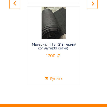
keyboard_arrow_left
keyboard_arrow_right
Материал TTS 1.2*9 черный
Подвес
кольчуга(3d сетка)
балансирная
1700
96
Купить
shopping_cart
shopping_cart