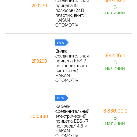
944,16
соединительная
прицепа 15
2110270
В
полюсов (24В,
наличии
пластик, винт)
HAKAN
OTOMOTIV
new
Вилка
944,16
соединительная
прицепа EBS 7
2110260
В
полюсов (пласт.
наличии
винт. соед.)
HAKAN
OTOMOTIV
new
Кабель
3 836,00
соединительный
электрический
2010460
В
прицепа EBS /7
наличии
полюсов/ 4.5 м
HAKAN
OTOMOTIV