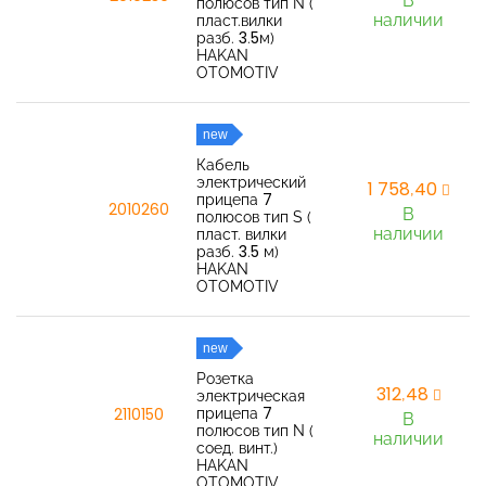
В
полюсов тип N (
наличии
пласт.вилки
разб. 3.5м)
HAKAN
OTOMOTIV
new
Кабель
электрический
1 758,40
прицепа 7
2010260
В
полюсов тип S (
наличии
пласт. вилки
разб. 3.5 м)
HAKAN
OTOMOTIV
new
Розетка
312,48
электрическая
прицепа 7
2110150
В
полюсов тип N (
наличии
соед. винт.)
HAKAN
OTOMOTIV