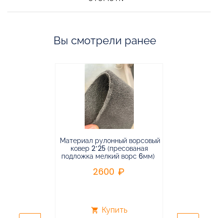
Вы смотрели ранее
Материал рулонный ворсовый
Материал р
ковер 2*25 (пресованая
ковёр 1.9*2
подложка мелкий ворс 6мм)
во
2600
2
Купить
shopping_cart
shopping_cart