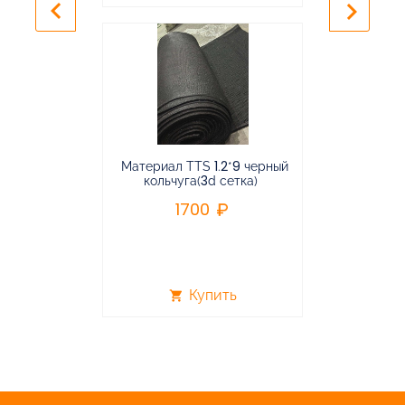
keyboard_arrow_left
keyboard_arrow_right
Материал TTS 1.2*9 черный
Подвес
кольчуга(3d сетка)
балансирная
1700
96
Купить
shopping_cart
shopping_cart