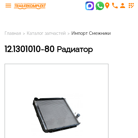
menu
room
phone
person
app_registration
Главная
>
Каталог запчастей
>
Импорт Смежники
12.1301010-80 Радиатор