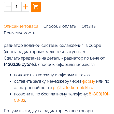
remove
add
shopping_cart
Описание товара
Способы оплаты
Отзывы
Применяемость
радиатор водяной системы охлаждения, в сборе
(ленты радиаторные-медные и латунные)
Cделать предзаказ на деталь - радиатор по цене
от
14362.28 рублей
, способы оформления заказа:
положить в корзину и оформить заказ,
оставить заявку менеджеру через
форму
или по
электронной почте
pr@trailerkomplekt.ru
,
позвонить по бесплатному телефону:
8 (800) 101-
53-32
.
Получить скидку на радиатор. На все товары