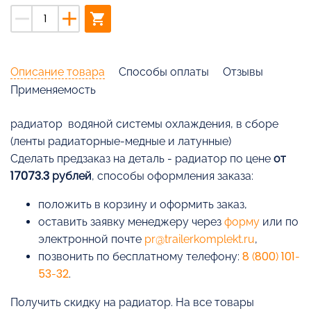
remove
add
shopping_cart
Описание товара
Способы оплаты
Отзывы
Применяемость
радиатор водяной системы охлаждения, в сборе
(ленты радиаторные-медные и латунные)
Cделать предзаказ на деталь - радиатор по цене
от
17073.3 рублей
, способы оформления заказа:
положить в корзину и оформить заказ,
оставить заявку менеджеру через
форму
или по
электронной почте
pr@trailerkomplekt.ru
,
позвонить по бесплатному телефону:
8 (800) 101-
53-32
.
Получить скидку на радиатор. На все товары