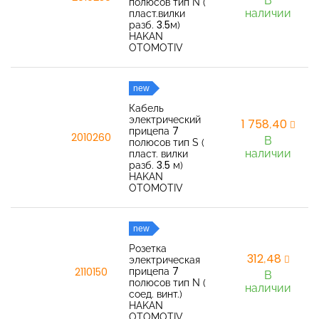
В
полюсов тип N (
наличии
пласт.вилки
разб. 3.5м)
HAKAN
OTOMOTIV
new
Кабель
электрический
1 758,40
прицепа 7
2010260
В
полюсов тип S (
наличии
пласт. вилки
разб. 3.5 м)
HAKAN
OTOMOTIV
new
Розетка
312,48
электрическая
прицепа 7
2110150
В
полюсов тип N (
наличии
соед. винт.)
HAKAN
OTOMOTIV