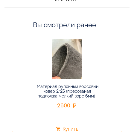
Вы смотрели ранее
Материал рулонный ворсовый
Материал р
ковер 2*25 (пресованая
ковёр 1.9*2
подложка мелкий ворс 6мм)
во
2600
2
Купить
shopping_cart
shopping_cart