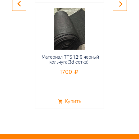
keyboard_arrow_left
keyboard_arrow_right
Материал TTS 1.2*9 черный
Подвес
кольчуга(3d сетка)
балансирная
1700
96
Купить
shopping_cart
shopping_cart