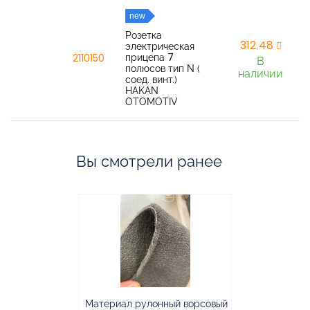
new
Розетка
312,48
электрическая
прицепа 7
2110150
В
полюсов тип N (
наличии
соед. винт.)
HAKAN
OTOMOTIV
Вы смотрели ранее
Материал рулонный ворсовый
Материал р