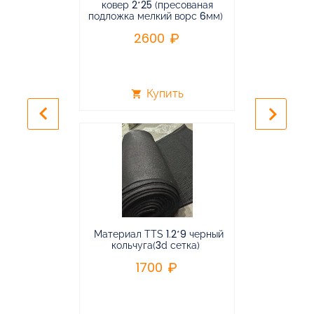
ковер 2*25 (пресованая
ковёр 1.9*2
подложка мелкий ворс 6мм)
во
2600
2
Купить
shopping_cart
shopping_cart
keyboard_arrow_left
keyboard_arrow_right
Материал TTS 1.2*9 черный
Подвес
кольчуга(3d сетка)
балансирная
1700
96