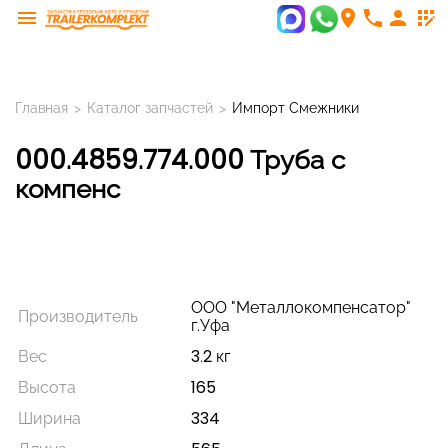
menu
room
phone
person
app_registration
Главная
>
Каталог запчастей
>
Импорт Смежники
000.4859.774.000 Труба с
компенс
ООО "Металлокомпенсатор"
Производитель
г.Уфа
Вес
3.2 кг
Высота
165
Ширина
334