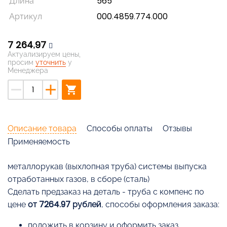
Длина
565
Артикул
000.4859.774.000
7 264,97
Актуализируем цены,
просим
уточнить
у
Менеджера
remove
add
shopping_cart
Описание товара
Способы оплаты
Отзывы
Применяемость
металлорукав (выхлопная труба) системы выпуска
отработанных газов, в сборе (сталь)
Cделать предзаказ на деталь - труба с компенс по
цене
от 7264.97 рублей
, способы оформления заказа:
положить в корзину и оформить заказ,