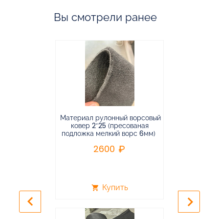
Вы смотрели ранее
Материал рулонный ворсовый
Материал р
ковер 2*25 (пресованая
ковёр 1.9*2
подложка мелкий ворс 6мм)
во
2600
2
Купить
shopping_cart
shopping_cart
keyboard_arrow_left
keyboard_arrow_right