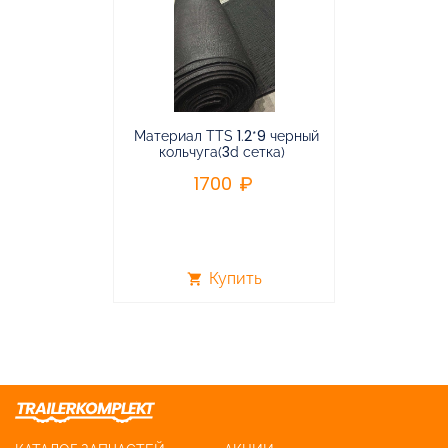
Материал TTS 1.2*9 черный
Подвес
кольчуга(3d сетка)
балансирная
1700
96
Купить
shopping_cart
shopping_cart