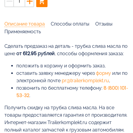
remove
add
shopping_cart
Описание товара
Способы оплаты
Отзывы
Применяемость
Cделать предзаказ на деталь - трубка слива масла по
цене
от 612.95 рублей
, способы оформления заказа:
положить в корзину и оформить заказ,
оставить заявку менеджеру через
форму
или по
электронной почте
pr@trailerkomplekt.ru
,
позвонить по бесплатному телефону:
8 (800) 101-
53-32
.
Получить скидку на трубка слива масла. На все
товары предоставляется гарантия от производителя.
Интернет-магазин Trailerkomplekt.ru содержит
полный каталог запчастей к грузовым автомобилям.