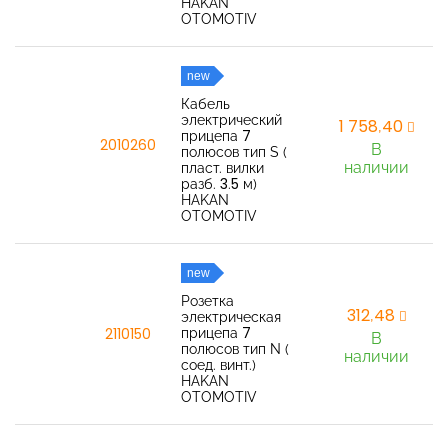
HAKAN
OTOMOTIV
new
Кабель
электрический
1 758,40
прицепа 7
2010260
В
полюсов тип S (
наличии
пласт. вилки
разб. 3.5 м)
HAKAN
OTOMOTIV
new
Розетка
312,48
электрическая
прицепа 7
2110150
В
полюсов тип N (
наличии
соед. винт.)
HAKAN
OTOMOTIV