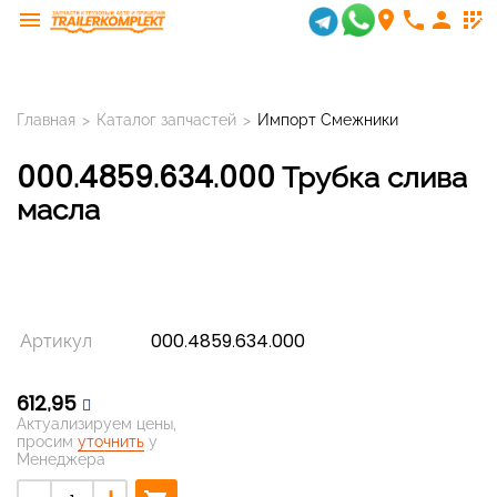
menu
room
phone
person
app_registration
Главная
>
Каталог запчастей
>
Импорт Смежники
000.4859.634.000 Трубка слива
масла
Артикул
000.4859.634.000
612,95
Актуализируем цены,
просим
уточнить
у
Менеджера