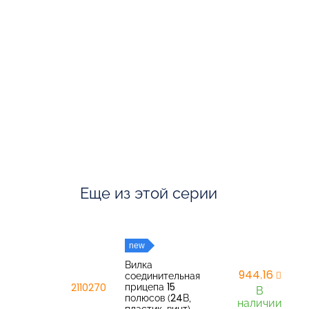
Еще из этой серии
new
Вилка
944,16
соединительная
прицепа 15
2110270
В
полюсов (24В,
наличии