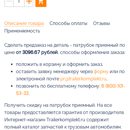
remove
add
shopping_cart
Описание товара
Способы оплаты
Отзывы
Применяемость
Cделать предзаказ на деталь - патрубок приемный по
цене
от 3096.67 рублей
, способы оформления заказа:
положить в корзину и оформить заказ,
оставить заявку менеджеру через
форму
или по
электронной почте
pr@trailerkomplekt.ru
,
позвонить по бесплатному телефону:
8 (800) 101-
53-32
.
Получить скидку на патрубок приемный. На все
товары предоставляется гарантия от производителя.
Интернет-магазин Trailerkomplekt.ru содержит
полный каталог запчастей к грузовым автомобилям.