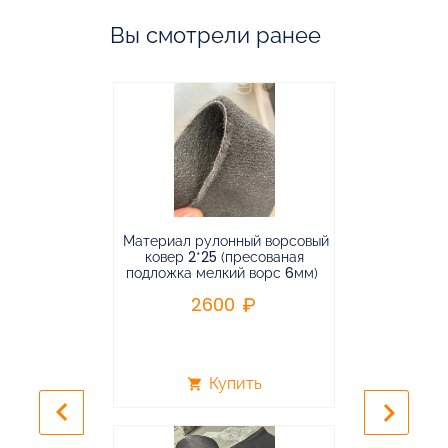
Вы смотрели ранее
Материал рулонный ворсовый
Материал р
ковер 2*25 (пресованая
ковёр 1.9*2
подложка мелкий ворс 6мм)
во
2600
2
Купить
shopping_cart
shopping_cart
keyboard_arrow_left
keyboard_arrow_right