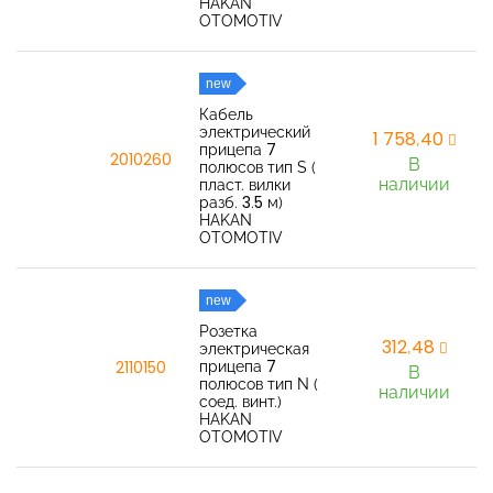
HAKAN
OTOMOTIV
new
Кабель
электрический
1 758,40
прицепа 7
2010260
В
полюсов тип S (
наличии
пласт. вилки
разб. 3.5 м)
HAKAN
OTOMOTIV
new
Розетка
312,48
электрическая
прицепа 7
2110150
В
полюсов тип N (
наличии
соед. винт.)
HAKAN
OTOMOTIV