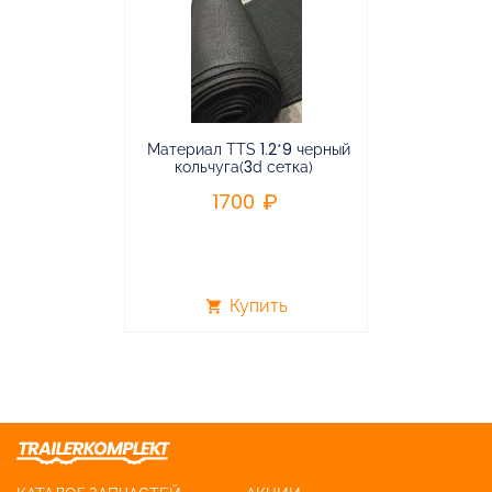
Материал TTS 1.2*9 черный
Подвес
кольчуга(3d сетка)
балансирная
1700
96
Купить
shopping_cart
shopping_cart