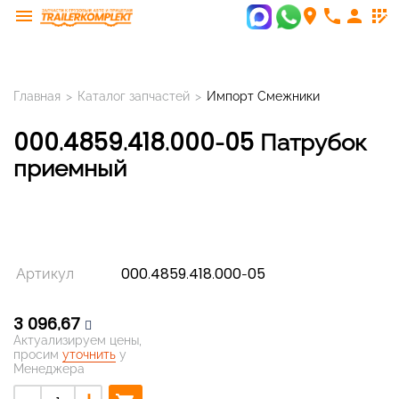
menu
room
phone
person
app_registration
Главная
>
Каталог запчастей
>
Импорт Смежники
000.4859.418.000-05 Патрубок
приемный
Артикул
000.4859.418.000-05
3 096,67
Актуализируем цены,
просим
уточнить
у
Менеджера