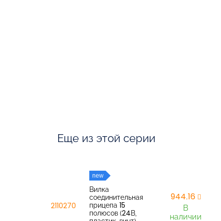
Еще из этой серии
new
Вилка
944,16
соединительная
прицепа 15
2110270
В
полюсов (24В,
наличии