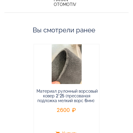
OTOMOTIV
Вы смотрели ранее
Материал рулонный ворсовый
Материал р
ковер 2*25 (пресованая
ковёр 1.9*2
подложка мелкий ворс 6мм)
во
2600
2