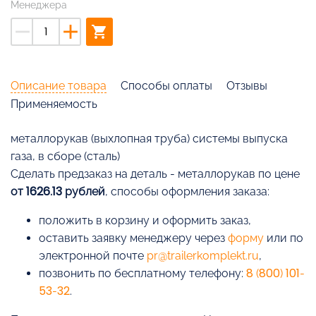
Менеджера
remove
add
shopping_cart
Описание товара
Способы оплаты
Отзывы
Применяемость
металлорукав (выхлопная труба) системы выпуска
газа, в сборе (сталь)
Cделать предзаказ на деталь - металлорукав по цене
от 1626.13 рублей
, способы оформления заказа:
положить в корзину и оформить заказ,
оставить заявку менеджеру через
форму
или по
электронной почте
pr@trailerkomplekt.ru
,
позвонить по бесплатному телефону:
8 (800) 101-
53-32
.