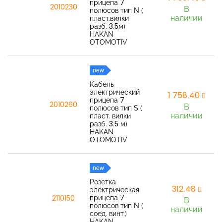
прицепа 7
2010230
В
полюсов тип N (
наличии
пласт.вилки
разб. 3.5м)
HAKAN
OTOMOTIV
new
Кабель
электрический
1 758,40
прицепа 7
2010260
В
полюсов тип S (
наличии
пласт. вилки
разб. 3.5 м)
HAKAN
OTOMOTIV
new
Розетка
312,48
электрическая
прицепа 7
2110150
В
полюсов тип N (
наличии
соед. винт.)
HAKAN