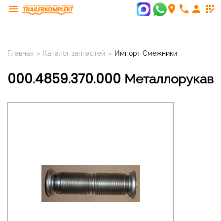
menu
room
phone
person
app_registration
Главная
>
Каталог запчастей
>
Импорт Смежники
000.4859.370.000 Металлорукав